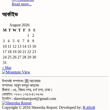
Read more...
আর্কাইভ
August 2026
M
T
W
T
F
S
S
1
2
3
4
5
6
7
8
9
10
11
12
13
14
15
16
17
18
19
20
21
22
23
24
25
26
27
28
29
30
31
« Mar
উপদেষ্ঠা সম্পাদক: রিন্টু আনোয়ার
সম্পাদক: আবুল মনসুর আহমেদ
ঠিকানা : ৩৪, বিজয় নগর, ৪র্থ তলা, ঢাকা।
মোবাইল: +৮৮০ ১৭৫৩-৪১৭৬৭৬
ইমেইল : sheershareport@gmail.com
Copyright © 2016 Sheersha Report. Developed by:
R-itSoft