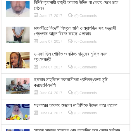
বিশিষ্ট ব্যবসায়ী হাজ্বী আফাজ উদ্দিন না ফেরার দেশে চলে
গেলেন
June 17, 2017
(0) Comments
মাধবদীতে বিদেশী পিস্তল গুলি ও ম্যাগজিন সহ সন্ত্রাসী
গ্রেপ্তার আনন্দ বিরাজ করছে এলাকায়
June 07, 2017
(0) Comments
৬-দফা ছিল শোষিত ও বঞ্চিত মানুষের মুক্তি সনদ :
প্রধানমন্ত্রী
June 07, 2017
(0) Comments
ইফতার মাহফিলে ক্ষমতাসীনরা প্রতিবন্ধকতা সৃষ্টি
করছে:বিএনপি
June 04, 2017
(0) Comments
সরকারের আবদার শুনবেন না ইসিকে উদ্দেশ করে খালেদা
June 04, 2017
(0) Comments
‘বাজেট সাধারণ মানুষের শেষ রক্তবিন্দু শুষে নেয়ার সর্বশেষ