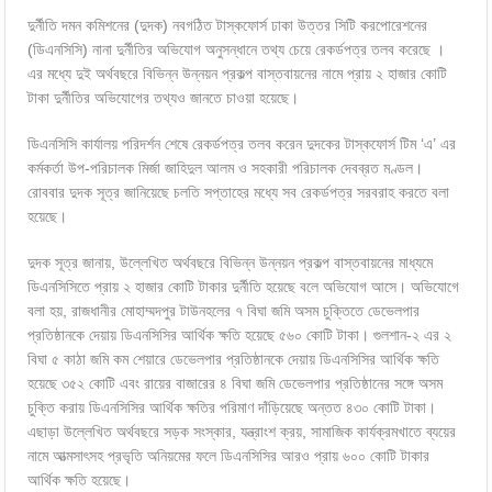
দুর্নীতি দমন কমিশনের (দুদক) নবগঠিত টাস্কফোর্স ঢাকা উত্তর সিটি করপোরেশনের
(ডিএনসিসি) নানা দুর্নীতির অভিযোগ অনুসন্ধানে তথ্য চেয়ে রেকর্ডপত্র তলব করেছে ।
এর মধ্যে দুই অর্থবছরে বিভিন্ন উন্নয়ন প্রকল্প বাস্তবায়নের নামে প্রায় ২ হাজার কোটি
টাকা দুর্নীতির অভিযোগের তথ্যও জানতে চাওয়া হয়েছে।
ডিএনসিসি কার্যালয় পরিদর্শন শেষে রেকর্ডপত্র তলব করেন দুদকের টাস্কফোর্স টিম ‘এ’ এর
কর্মকর্তা উপ-পরিচালক মির্জা জাহিদুল আলম ও সহকারী পরিচালক দেবব্রত মণ্ডল।
রোববার দুদক সূত্র জানিয়েছে চলতি সপ্তাহের মধ্যে সব রেকর্ডপত্র সরবরাহ করতে বলা
হয়েছে।
দুদক সূত্র জানায়, উল্লেখিত অর্থবছরে বিভিন্ন উন্নয়ন প্রকল্প বাস্তবায়নের মাধ্যমে
ডিএনসিসিতে প্রায় ২ হাজার কোটি টাকার দুর্নীতি হয়েছে বলে অভিযোগ আসে। অভিযোগে
বলা হয়, রাজধানীর মোহাম্মদপুর টাউনহলের ৭ বিঘা জমি অসম চুক্তিতে ডেভেলপার
প্রতিষ্ঠানকে দেয়ায় ডিএনসিসির আর্থিক ক্ষতি হয়েছে ৫৬০ কোটি টাকা। গুলশান-২ এর ২
বিঘা ৫ কাঠা জমি কম শেয়ারে ডেভেলপার প্রতিষ্ঠানকে দেয়ায় ডিএনসিসির আর্থিক ক্ষতি
হয়েছে ৩৫২ কোটি এবং রায়ের বাজারের ৪ বিঘা জমি ডেভেলপার প্রতিষ্ঠানের সঙ্গে অসম
চুক্তি করায় ডিএনসিসির আর্থিক ক্ষতির পরিমাণ দাঁড়িয়েছে অন্তত ৪৩০ কোটি টাকা।
এছাড়া উল্লেখিত অর্থবছরে সড়ক সংস্কার, যন্ত্রাংশ ক্রয়, সামাজিক কার্যক্রমখাতে ব্যয়ের
নামে আত্মসাৎসহ প্রভৃতি অনিয়মের ফলে ডিএনসিসির আরও প্রায় ৬০০ কোটি টাকার
আর্থিক ক্ষতি হয়েছে।