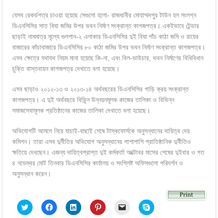
যেসব রেকর্ডপত্র চাওয়া হয়েছে সেগুলো হলো- রাজধানীর মোহাম্মদপুর টাউন হল সংলগ্ন
ডিএনসিসির সাত বিঘা জমির উপর ভবন নির্মাণ সংক্রান্ত কাগজপত্র। একইভাবে টেন্ডার
ছাড়াই নামমাত্র মূল্যে গুলশান-২ এলাকার ডিএনসিসির দুই বিঘা পাঁচ কাঠা জমি ও রায়ের
বাজারের কাঁচাবাজারে ডিএনসিসির ৮০ কাঠা জমির উপর ভবন নির্মাণ সংক্রান্ত কাগজপত্র।
এসব ক্ষেত্রে যথাযথ নিয়ম মানা হয়েছে কি-না, এবং বিল-ভাউচার, ভবন নির্মাণের বিধিবিধান
চুক্তি বাস্তবায়ন কাগজপত্র দেখাতে বলা হয়েছে।
এসব ছাড়াও ২০১২-১৩ ও ২০১৩-১৪ অর্থবছরের ডিএনসিসির গাড়ি ক্রয় সংক্রান্ত
কাগজপত্র। এ দুই অর্থবছরে বিভ্ন্নি উন্নয়নমূলক কাজের তালিকা ও বিভিন্ন
সমাজসেবামূলক প্রতিষ্ঠানের কাজের তালিকা দেখাতে বলা হয়েছে।
অভিযোগটি আমলে নিয়ে যাচাই-বাছাই শেষে টাস্কফোর্সকে অনুসন্ধানের দায়িত্ব দেয়
কমিশন। তারা এসব দুর্নীতির অভিযোগ অনুসন্ধানের পাশাপাশি প্রাতিষ্ঠানিক দুর্নীতিও
ক্ষতিয়ে দেখছেন। এজন্য দায়িত্বপ্রাপ্ত দুই কর্মকর্তা অক্টোবর মাসের শেষের দুইবার ও গত
৪ নভেম্বর মোট তিনবার ডিএনসিসির কার্যালয় ও সংশ্লিষ্ট অফিসগুলো পরিদর্শন ও
অনুসন্ধান করেন।
Click
Click
Click
Click
Click
Click
to
to
to
to
to
to