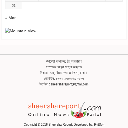
31
« Mar
উপদেষ্ঠা সম্পাদক: রিন্টু আনোয়ার
সম্পাদক: আবুল মনসুর আহমেদ
ঠিকানা : ৩৪, বিজয় নগর, ৪র্থ তলা, ঢাকা।
মোবাইল: +৮৮০ ১৭৫৩-৪১৭৬৭৬
ইমেইল : sheershareport@gmail.com
Copyright © 2016 Sheersha Report. Developed by:
R-itSoft