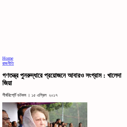
Home
রাজনীতি
গণতন্ত্র পুনরুদ্ধারে প্রয়োজনে আবারও সংগ্রাম : খালেদা
জিয়া
শীর্ষরিপো্র্ট ডটকম । ১৫ এপ্রিল ২০১৭