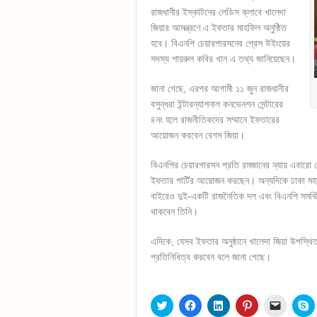
রাজধানীর ইস্কাটনের লেডিস ক্লাবে খালেদা
জিয়ার আমন্ত্রণে এ ইফতার মাহফিল অনুষ্ঠিত
হবে। বিএনপি চেয়ারপারসনের প্রেস উইংয়ের
সদস্য শায়রুল কবির খান এ তথ্য জানিয়েছেন।
জানা গেছে, এরপর আগামী ১১ জুন রাজধানীর
বসুন্ধরা ইন্টারন্যাশনাল কনভেনশন সেন্টারের
৪নং হলে রাজনীতিকদের সম্মানে ইফতারের
আয়োজন করবেন বেগম জিয়া।
বিএনপির চেয়ারপারসন প্রতি রমজানের ন্যায় এবারো দেশে
ইফতার পার্টির আয়োজন করছেন। অন্যদিকে ঢাকা ম
বাইরেও দুই-একটি রাজনৈতিক দল এবং বিএনপি সমর্থ
থাকবেন তিনি।
এদিকে, যেসব ইফতার অনুষ্ঠানে খালেদা জিয়া উপস্থি
প্রতিনিধিত্ব করবেন বলে জানা গেছে।
Click
Click
Click
Click
Click
C
to
to
to
to
to
t