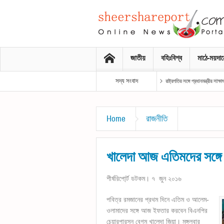
জাতীয়
বহিঃবিশ্ব
মাঠে-ময়দা
সদ্য সংবাদ
রাষ্ট্রপতির সঙ্গে প্রধানমন্ত্রীর সাক্ষাৎ
Home
রাজনীতি
খালেদা আজ এতিমদের সঙ্গ
শীর্ষরিপো্র্ট ডটকম। ৭ জুন ২০১৬
পবিত্র রমজানের প্রথম দিনে এতিম ও আলেম-
ওলামাদের সঙ্গে আজ ইফতার করবেন বিএনপির
চেয়ারপারসন বেগম খালেদা জিয়া। মঙ্গলবার