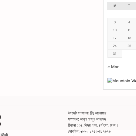
M
T
3
4
10
11
17
18
24
25
31
« Mar
উপদেষ্ঠা সম্পাদক: রিন্টু আনোয়ার
সম্পাদক: আবুল মনসুর আহমেদ
ঠিকানা : ৩৪, বিজয় নগর, ৪র্থ তলা, ঢাকা।
মোবাইল: +৮৮০ ১৭৫৩-৪১৭৬৭৬
itSoft