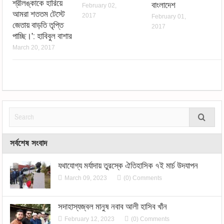
শ্রীলঙ্কাকে হারিয়ে
বাংলাদেশ
February 02,
আমরা শততম টেস্টে
2017
February 01,
জেতায় বাড়তি তৃপ্তি
2017
পাচ্ছি।’: হাবিবুল বাশার
March 20, 2017
সর্বশেষ সংবাদ
যথাযোগ্য মর্যাদায় তুরস্কে ঐতিহাসিক ৭ই মার্চ উদযাপন
March 09, 2023
(0) Comments
সদাহাস্যজ্বল মানুষ নবাব আলী হাসিব খাঁন
February 12, 2023
(0) Comments