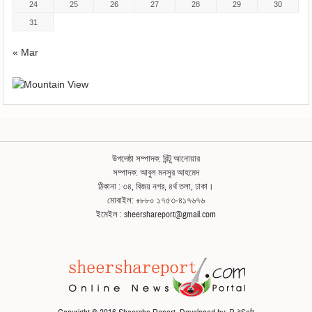
24
25
26
27
28
29
30
31
« Mar
উপদেষ্ঠা সম্পাদক: রিন্টু আনোয়ার
সম্পাদক: আবুল মনসুর আহমেদ
ঠিকানা : ৩৪, বিজয় নগর, ৪র্থ তলা, ঢাকা।
মোবাইল: +৮৮০ ১৭৫৩-৪১৭৬৭৬
ইমেইল : sheershareport@gmail.com