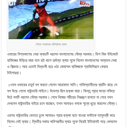
সৌম্য সরকারের অবিশ্বাস্য ক্যাচ
এবারের বিশ্বকাপের সেরা ক্যাচটি ধরলেন বাংলাদেশের সৌম্য সরকার। ডিপ মিড উইকেটে
হাফিজের উড়িয়ে মারা বলে দুই ধাপে দুর্দান্ত ক্যাচ লুফে নিলেন বাংলাদেশের অন্যতম সেরা
এ ফিল্ডার। আর এতেই বিধ্বংসী হয়ে ওঠা মোহাম্মদ হাফিজকে প্যাভিলিয়নে ফেরায়
টাইগাররা।
১৭তম ওভারের চতুর্থ বল করতে গেলেন আরাফাত সানি। পাকিস্তানীদের ব্যাটিং ঝড়ে সে
বল উড়ে গেলো বাউন্ডারি লাইনে। উদ্দেশ্য ছিল ছক্কা মারা। কিন্তু প্রায় শুন্যে লফিয়ে
উঠে বলটি ধরলেন সৌম্য সরকার। শেষে নিজের শরীরের নিয়ন্ত্রণ রাখতে না পেরে যখন
দেখলেন বাউন্ডারির বাইরে চলে যাচ্ছেন, তখন আবারও বলকে শূন্যে ছুড়ে মারলেন সৌম্য।
এরপর বাউন্ডারির ভেতরে ঢুকে আবারও প্রায় ছক্কা হতে যাওয়া বলটাকে তালুবন্ধী করে
নিলেন সেই ক্যাচ। দ্বিতীয় দফায় অবিস্মরনীয় ক্যাচ লুফে নিয়েই ইতিহাসই গড়ে ফেললেন