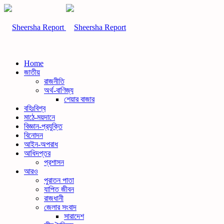
Home
জাতীয়
রাজনীতি
অর্থ-বাণিজ্য
শেয়ার বাজার
বহিঃবিশ্ব
মাঠে-ময়দানে
বিজ্ঞান-প্রযুক্তি
বিনোদন
আইন-অপরাধ
আধিদপ্তর
প্রশাসন
আরও
পুরাতন পাতা
যাপিত জীবন
রাজধানী
জেলার সংবাদ
সারাদেশ