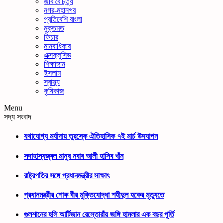
জীব বৈচিত্র্য
নগর-মহানগর
প্রতিবেশি বাংলা
মুক্তমত
ফিচার
মানবাধিকার
এক্সক্লুসিভ
শিক্ষাঙ্গান
ইসলাম
স্বাস্থ্য
কৃষিকাজ
Menu
সদ্য সংবাদ
যথাযোগ্য মর্যাদায় তুরস্কে ঐতিহাসিক ৭ই মার্চ উদযাপন
সদাহাস্যজ্বল মানুষ নবাব আলী হাসিব খাঁন
রাষ্ট্রপতির সঙ্গে প্রধানমন্ত্রীর সাক্ষাৎ
প্রধানমন্ত্রীর শোক বীর মুক্তিযোদ্ধা শহীদুল হকের মৃত্যুতে
গুলশানের হলি আর্টিজান রেস্তোরাঁয় জঙ্গি হামলার এক বছর পূর্তি