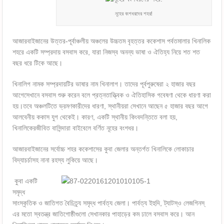
নূহের বংশধরদের শহর!
আজারবাইজানের উত্তর-পূর্বাঞ্চলীয় অঞ্চলের উচ্চতম বৃহত্তর ককেশাস পর্বতমালার খিনালিক
শহরে একটি সম্প্রদায় বসবাস করে, যারা নিজস্ব অনন্য ভাষা ও ঐতিহ্য নিয়ে শত শত
বছর ধরে টিকে আছে।
খিনালিগ নামক সম্প্রদায়টির ভাষার নাম খিনালাগ। তাদের পূর্বপুরুষেরা ২ হাজার বছর
আগেসেখানে বসবাস শুরু করেন বলে প্রত্নতাত্ত্বিক ও ঐতিহাসিক গবেষণা থেকে ধারণা করা
হয়।তবে অঞ্চলটিতে ভ্রমণকারীদের ধারণা, স্থানীয়রা সেখানে আছেন ৫ হাজার বছর আগে
আলবেনীয় ককাস যুগ থেকেই। কারণ, একটি স্থানীয় কিংবদন্তিতে বলা হয়,
খিনালিকেরজীবিত বাসিন্দারা বাইবেলে বর্ণিত নূহের বংশধর।
আজারবাইজানের সর্বোচ্চ শহর ককেশাসের কুবা জেলার অন্তর্গত খিনালিকে লোকাচার
বিদ্যাচর্চাসহ নানা রহস্য লুকিয়ে আছে।
কুবা একটি
সমৃদ্ধ
সাংস্কৃতিক ও জাতিগত বৈচিত্র্য সমৃদ্ধ পার্বত্য জেলা। পার্বত্য ইহুদি, ট্যাটস্‌ও লেজগিনস্
এর মতো স্বতন্ত্র জাতিগোষ্ঠীগুলো সেখানকার পাহাড়ের কম ঢালে বসবাস করে। আন