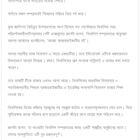
খিনালিগরা থাকে পাহাড়ের সর্বোচ্চ শিখরে।
পার্বত্য সকল সম্প্রদায়ই নিজেদের পরিচয় নিয়ে গর্ব করে।
কুবা জাতিগত বৈচিত্র্য উপস্থাপনের অংশ হিসেবে গত সেপ্টেম্বরে খিনালিক শহর
পরিদর্শনকারীফটোগ্রাফার গেটি ওলেক্সান্দার রুপেটা বলেন, ‘খিনালিগ সম্প্রদায়ের মানুষেরা
অবশ্য আমাদের বলেছিলেন, ‘আমরা আজারবাইজানীয় নই’।
অনন্য স্থানীয় ভাষা খিনালাগ এ শহরে একচেটিয়া। তবে ইউনেস্কো এটিকে গুরুতরভাবে
বিপন্নবলে আখ্যা দিয়েছে। কারণ, খিনালিকের অল্প সংখ্যক বাসিন্দাই এ ভাষায় কথা বলতে
পারেন।
তবে ভাষাটি টিকে থাকার এখনও আশা আছে। খিনালিকের মাধ্যমিক বিদ্যালয়ে ৩
শতাধিকস্থানীয় শিশুকে আজারবাইজানীয় ও ইংরেজির পাশাপাশি খিনালাগ ভাষায় শিক্ষা
দেওয়া হয়।
খিনালিকের বিয়ের ধর্মাচার প্রজন্মের পর প্রজন্ম কঠোর ও বাধ্যতামূলকভাবে মেনে চলে। বিয়ে
স্মৃতিরক্ষায় কনের পরিবার ছাল ছাড়ানো একটি ষাঁড়ের মাংস চায়ের সঙ্গে পরিবেশ করে।
রুপেটা বলেন, ‘চা খাওয়াটা খিনালিগ সম্প্রদায়ের কাছে একটি শাস্ত্রীয় অনুষ্ঠানের মতো।
তাদের সংস্কৃতিতে এটি খুব গুরুত্বপূর্ণ’।