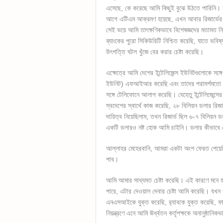
এসেছে, কে করেছে আমি কিছুই বুঝে উঠতে পারিন
আগে এটিএম আক্রমণ হয়েছে, এখন আবার রিজার্ভের
সেই ভয়ে আমি তাৎক্ষণিকভাবে বিশেষজ্ঞদের মতামত 
ব্যাংকের পুরো সিকিউরিটি নিশ্চিত করেছি, যাতে ভব
উৎপত্তি ঘটল খুঁজে বের করার চেষ্টা করেছি।
এক্ষেত্রে আমি দেশের ইন্টেলিজেন্স ইউনিটগুলোকে সঙ্
ইউনিট) এফআইআর করেছি এবং তাদের পরামর্শমতো কাজ
সঙ্গে টেলিফোনে আলাপ করেছি। যেহেতু ইন্টেলিজেন
স্বদেশের স্বার্থে কাজ করেছি, ২৮ বিলিয়ন ডলার রি
দায়িত্ব নিয়েছিলাম, তখন রিজার্ভ ছিল ৬-৭ বিলিয়ন 
একটি ডলারও নষ্ট হোক আমি চাইনি। ডলার কীভাবে
আল্লাহর মেহেরবানি, আমরা একটা অংশ ফেরত পেয়েছ
পাব।
আমি আমার সাধ্যমত চেষ্টা করেছি। এই কারণে মনে হচ
পারে, এটার দেওয়াল দেবার চেষ্টা আমি করেছি। যখন 
এনএসআইকে যুক্ত করেছি, র‌্যাবকে যুক্ত করেছি, 
নিয়ন্ত্রণে এনে আমি ঊর্ধ্বতন কর্তৃপক্ষকে অনানুষ্ঠানি