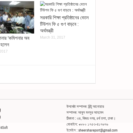
সরকারি শিক্ষা প্রতিষ্ঠানের বেতন
টিউশন ফি ৫ গুণ বাড়বে :
অর্থমন্ত্রী
শনার ‘কমিশনার অব
March 31, 2017
’ হলেন
 2017
উপদেষ্ঠা সম্পাদক: রিন্টু আনোয়ার
সম্পাদক: আবুল মনসুর আহমেদ
ঠিকানা : ৩৪, বিজয় নগর, ৪র্থ তলা, ঢাকা।
মোবাইল: +৮৮০ ১৭৫৩-৪১৭৬৭৬
itSoft
ইমেইল : sheershareport@gmail.com