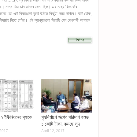
 দিয়ে…..(হাসি) বিদায় করলে গত সাত বছরের কষ্ট খানিকটা লাঘব
া। মাত্র তিন চার মাসের মতো ছিল। এর মধ্যে রিজার্ভের
জনের তো এই বিষয়গুলো বুঝে উঠতে কিছুটা সময় লাগবে। যাই হোক,
দায়ই নিতে চাচ্ছি। এই ব্যাখ্যাগুলো দিয়েছি যেন দেশবাসী আমাকে
lick
o
hare
n
kype
Opens
n
ew
indow)
)
২ ইউনিয়নের ব্যাংক
গৃহনির্মাণে ঋণের পরিমাণ হচ্ছে
১ কোটি টাকা, কমছে সুদ
 2017
April 12, 2017