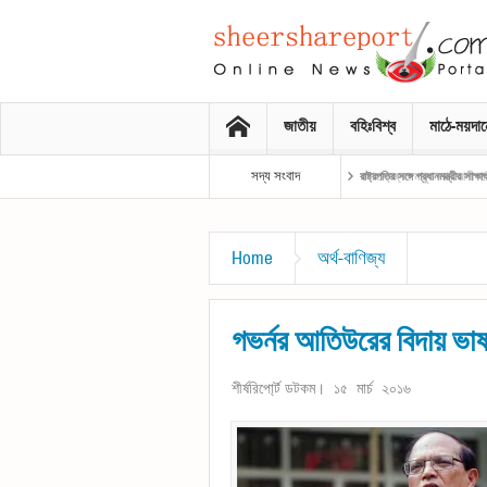
জাতীয়
বহিঃবিশ্ব
মাঠে-ময়দা
সদ্য সংবাদ
রাষ্ট্রপতির সঙ্গে প্রধানমন্ত্রীর সাক্ষাৎ
Home
অর্থ-বাণিজ্য
গভর্নর আতিউরের বিদায় ভা
শীর্ষরিপো্র্ট ডটকম। ১৫ মার্চ ২০১৬