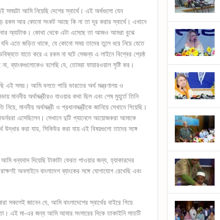
 সময়টা আমি নিয়েছি দেশের স্বার্থে। এই অর্থগুলো যেন
ং বড় রকম আর কোনো সংকট আছে কি না তা দূর করার স্বার্থে। এখানে
াইবার অ্যাটাক। কোথা থেকে এটা এসেছে তা আজও আমরা বুঝে
 যদি এতে জড়িত থাকে, যে কোনো সময় তাদের তুলে ধরে নিয়ে যেতে
ষ্যতে যাতে করে এ রকম না ঘটে সেজন্য এ লাইনে বিশ্বের শ্রেষ্ঠ
ই না, ব্যাংকগুলোকেও বলেছি যে, তোমরা ফায়ারওয়াল সৃষ্টি কর।
ছি এই সময়। আমি বলতে পারি ভারতের অর্থ মন্ত্রণালয় ও
াননীয় অর্থমন্ত্রীরও যাওয়ার কথা ছিল এবং শেষ মুহূর্তে তিনি
নিয়ে, মাননীয় অর্থমন্ত্রী ও প্রধানমন্ত্রীকে জানিয়ে সেখানে গিয়েছি।
র্নররা এসেছিলেন। সেখানে দুটি প্যানেলে আয়োজকরা আমাকে
থ উদ্ধার করা যায়, সিকিউর করা যায় এই বিষয়গুলো তাদের সঙ্গে
কে আমি ধন্যবাদ দিয়েছি টাকাটা ফেরত পাওয়ার জন্য, হ্যাকারদের
ারাক্ষণই অনলাইনে বাংলাদেশ ব্যাংকের সঙ্গে যোগাযোগ রেখেছি এবং
ারা সকলেই জানেন যে, আমি বাংলাদেশের স্বার্থের বাইরে গিয়ে
ো। এই মা-এর জন্য আমি আমার সংসারের দিকে তাকাইনি সাতটি