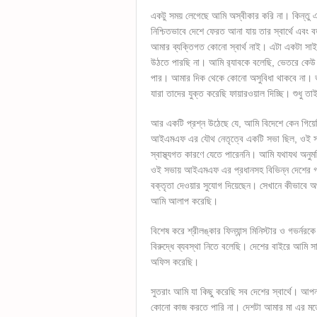
একটু সময় লেগেছে আমি অস্বীকার করি না। কিন্তু এই
নিশ্চিতভাবে দেশে ফেরত আনা যায় তার স্বার্থে এব
আমার ব্যক্তিগত কোনো স্বার্থ নাই। এটা একটা স
উঠতে পারছি না। আমি র‌্যাবকে বলেছি, ভেতরে কেউ
পার। আমার দিক থেকে কোনো অসুবিধা থাকবে না। ভবি
যারা তাদের যুক্ত করেছি ফায়ারওয়াল দিচ্ছি। শুধু তা
আর একটি প্রশ্ন উঠেছে যে, আমি বিদেশে কেন গিয়ে
আইএমএফ এর যৌথ নেতৃত্বে একটি সভা ছিল, ওই সভায় ম
স্বাস্থ্যগত কারণে যেতে পারেননি। আমি যথাযথ অনুমতি 
ওই সভায় আইএমএফ এর প্রধানসহ বিভিন্ন দেশের গভ
বক্তৃতা দেওয়ার সুযোগ দিয়েছেন। সেখানে কীভাবে অর্
আমি আলাপ করেছি।
বিশেষ করে শ্রীলঙ্কার ফিন্যান্স মিনিস্টার ও গভর্নর
বিরুদ্ধে ব্যবস্থা নিতে বলেছি। দেশের বাইরে আমি স
অফিস করেছি।
সুতরাং আমি যা কিছু করেছি সব দেশের স্বার্থে। আপন
কোনো কাজ করতে পারি না। দেশটা আমার মা এর মত