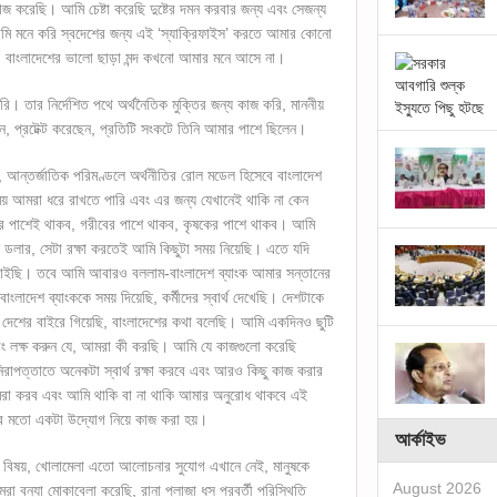
করেছি। আমি চেষ্টা করেছি দুষ্টের দমন করবার জন্য এবং সেজন্য
 আমি মনে করি স্বদেশের জন্য এই ‘স্যাক্রিফাইস’ করতে আমার কোনো
, বাংলাদেশের ভালো ছাড়া মন্দ কখনো আমার মনে আসে না।
করি। তার নির্দেশিত পথে অর্থনৈতিক মুক্তির জন্য কাজ করি, মাননীয়
ছেন, প্রটেক্ট করেছেন, প্রতিটি সংকটে তিনি আমার পাশে ছিলেন।
 আন্তর্জাতিক পরিমণ্ডলে অর্থনীতির রোল মডেল হিসেবে বাংলাদেশ
ময় আমরা ধরে রাখতে পারি এবং এর জন্য যেখানেই থাকি না কেন
র পাশেই থাকব, গরীবের পাশে থাকব, কৃষকের পাশে থাকব। আমি
ডলার, সেটা রক্ষা করতেই আমি কিছুটা সময় নিয়েছি। এতে যদি
 চাইছি। তবে আমি আবারও বললাম-বাংলাদেশ ব্যাংক আমার সন্তানের
লাদেশ ব্যাংককে সময় দিয়েছি, কর্মীদের স্বার্থ দেখেছি। দেশটাকে
 দেশের বাইরে গিয়েছি, বাংলাদেশের কথা বলেছি। আমি একদিনও ছুটি
এবং লক্ষ করুন যে, আমরা কী করছি। আমি যে কাজগুলো করেছি
িরাপত্তাতে অনেকটা স্বার্থ রক্ষা করবে এবং আরও কিছু কাজ করার
মরা করব এবং আমি থাকি বা না থাকি আমার অনুরোধ থাকবে এই
াপনার মতো একটা উদ্যোগ নিয়ে কাজ করা হয়।
আর্কাইভ
স বিষয়, খোলামেলা এতো আলোচনার সুযোগ এখানে নেই, মানুষকে
August 2026
 বন্যা মোকাবেলা করেছি, রানা প্লাজা ধস পরবর্তী পরিস্থিতি