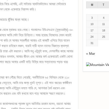
র্যায়ে নিয়ে এসেছি, এই সাইবার অ্যাটাকটাকেও আমরা সেইভাবে
M
T
রমণ থেকে একেবারে নিরাপদ করি।
3
4
 সবচেয়ে ঝুঁকির মধ্যে আছে।
10
11
ংক থেকে হ্যাকড হয়ে গেছে। গতমাসেও ইউএসএতে (যুক্তরাষ্ট্র) ৩০
17
18
সবে আমি সেটা নিয়ে চিন্তিত। সময় হয়েছে নিজেদের যেমন করেই
24
25
শা করি যে আমার সহকর্মীরা আমার এই কাজটি এগিয়ে নিয়ে যাবেন
31
করতে চাইছেন করুন, যারাই দায়ী হবেন তাদের বিরুদ্ধে ব্যবস্থা
ি তারা এটা করবেন। আমি শুধু এটুকুই বলব, দেশবাসীর কাছে আমার
« Mar
বারও বললাম, আমার জীবন এবং আমার কর্ম একেবারেই একটা খোলা
াত বছরে আমার একটি বাড়ি বিক্রি করে সন্তানদের পড়ার খরচ
মরা ঋণ পৌঁছে দিতে পেরেছি, অর্থনীতিকে ৯৫ বিলিয়ন থেকে ২১০
্রীর নেতৃত্বে, আমি তার জন্য খুবই তৃপ্ত। এই সাত বছরের কর্মজীবন
ন্য আমি এইটুকুন বলতে পারি যে, আপনারা ধৈর্য ধরবেন এবং
র্ববোধ করবেন এবং যদি কখনো মনে পড়ে আমাকে স্মরণে করবেন।
ক্ষাতে কথোপকথনের প্রসঙ্গ তুলে আতিউর রহমান বলেন, হয়তো আমার