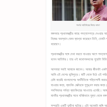
গভর্নর আতিউরের বিদায় ভাষণ
মঙ্গলবার প্রধানমন্ত্রীর কাছে পদত্যাগপত্র দেওয়ার
নিজের অবস্থান যেমন ব্যাখ্যা করেছেন তিনি, তেমনি 
ধরেছেন।
প্রধানমন্ত্রীর সঙ্গে দেখা করতে যাওয়ার আগে পদত্য
বলেন আতিউর। তার ওই কথোপকথনের পুরোটা বিডিনি
আপনারা সবাই আমাকে জানেন। আমার জীবনটা একটা
আমি এই দেশের ভূমিপুত্র। মাটি থেকে উঠে এই পর্য
চেষ্টা করেছি বাংলাদেশের অর্থনীতিকে শক্তিশালী করার 
যাওয়ার জন্য, ব্যাংকিং সেক্টরকে সুশৃঙ্খল করার জন
পথশিশুদের পর্যন্ত ব্যাংকিংয়ের আওতায় এনেছি। আজক
মাননীয় প্রধানমন্ত্রীর সাথে ঘনিষ্ঠভাবে যুক্ত থেকে বঙ
সম্প্রতি একটি দুর্ঘটনা ঘটেছে। এটা অনেকটা জঙ্গ