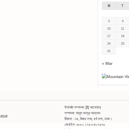
M
T
3
4
10
11
17
18
24
25
31
« Mar
উপদেষ্ঠা সম্পাদক: রিন্টু আনোয়ার
সম্পাদক: আবুল মনসুর আহমেদ
itSoft
ঠিকানা : ৩৪, বিজয় নগর, ৪র্থ তলা, ঢাকা।
মোবাইল: +৮৮০ ১৭৫৩-৪১৭৬৭৬