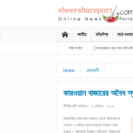
জাতীয়
বহিঃবিশ্ব
মাঠে-ময়দা
সদ্য সংবাদ
সদাহাস্যজ্বল মানুষ নবাব আলী হাসিব
রাষ্ট্রপতির সঙ্গে প্রধানমন্ত্রীর সাক্ষাৎ
Home
রাজধানী
কারওয়ান বাজারের অবৈধ স্
শীর্ষরিপো্র্ট ডটকম। ৫ এপ্রিল ২০১৬
রাজধানীর কারওয়ান বাজার থেকে কাঁচামালের
দোকান ও অবৈধ স্থাপনাগুলো উচ্ছেদ করা
হয়েছে। মঙ্গলবার উচ্ছেদ অভিযান পরিচালনা