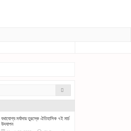
প্রধানমন্ত্রীর শোক বীর মুক্তিযোদ্ধা শহীদুল হকের মৃত্
যথাযোগ্য মর্যাদায় তুরস্কে ঐতিহাসিক ৭ই মার্চ
উদযাপন