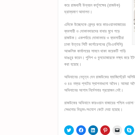
করে রাজধানী উন্নয়ন কর্তৃপক্ষের (রাজউক)
ভ্রাম্যমাণ আদালত।
এদিকে উচ্ছেদকে কেন্দ্র করে কারওয়ানবাজারের
ব্যবসায়ী ও দোকানদারদের বাধার মুখে পড়ে
রাজউক। একপর্যায়ে দোকানদার ও ব্যবসায়ীরা
ঢাকা উত্তর সিটি কর্পোরেশনের (ডিএনসিসি)
আঞ্চলিক কার্যালয়ের সামনে থাকা কয়েকটি গাড়ি
ভাঙচুর করেন। পুলিশ ও বুলডোজারকে লক্ষ্য করে 
করা হয়েছে।
অভিযানের নেতৃত্ব দেন রাজউকের ম্যাজিস্ট্রেট অল
ও ৪৪ নম্বর প্লটের স্থাপনাগুলো অবৈধ। আমরা অবৈধ
অভিযানের আগাম নির্দেশনার প্রয়োজন নেই।
রাজউকের অভিযানে কারওয়ান বাজারের পশ্চিম ওয়াসা ভব
সেগুলোর বিদ্যুৎ-সংযোগ কেটে দেয়া হয়েছে।
Click
Click
Click
Click
Click
C
to
to
to
to
to
t