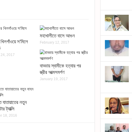
hare
n
kype
Opens
n
ew
indow)
মহাখালীতে বাসে আগুন
)
 খিলগাঁওয়ে স’মিলে
February 12, 2017
ড
 24, 2017
বাড্ডায় স্বামীকে হত্যার পর
স্ত্রীর আত্মসমর্পণ
January 19, 2017
ে যাতায়াতের নতুন
র ট্যাক্সি
r 18, 2016