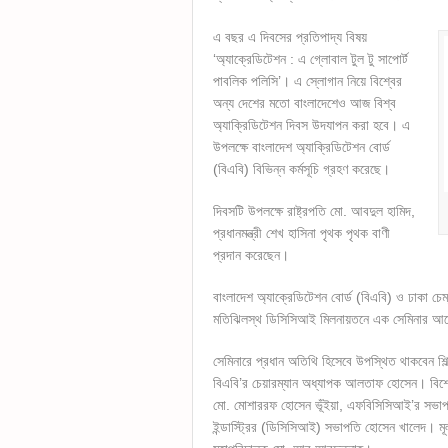
এ বছর এ দিবসের প্রতিপাদ্য বিষয়
‘অ্যাক্রেডিটেশন : এ গ্লোবাল টুল টু সাপোর্ট
পাবলিক পলিসি’। এ স্লোগান নিয়ে বিশ্বের
অন্য দেশের মতো বাংলাদেশেও আজ বিশ্ব
অ্যাক্রিডিটেশন দিবস উদযাপন করা হবে। এ
উপলক্ষে বাংলাদেশ অ্যাক্রিডিটেশন বোর্ড
(বিএবি) বিভিন্ন কর্মসূচি গ্রহণ করেছে।
দিবসটি উপলক্ষে রাষ্ট্রপতি মো. আবদুল হামিদ,
প্রধানমন্ত্রী শেখ হাসিনা পৃথক পৃথক বাণী
প্রদান করেছেন।
বাংলাদেশ অ্যাক্রেডিটেশন বোর্ড (বিএবি) ও ঢাকা চেম
মতিঝিলস্থ ডিসিসিআই মিলনায়তনে এক সেমিনার 
সেমিনারে প্রধান অতিথি হিসেবে উপস্থিত থাকবেন শ
বিএবি’র চেয়ারম্যান অধ্যাপক আলতাফ হোসেন। বিশেষ 
মো. মোশাররফ হোসেন ভূঁইয়া, এফবিসিসিআই’র সভাপতি
ইন্ডাস্ট্রির (ডিসিসিআই) সভাপতি হোসেন খালেদ। মূল