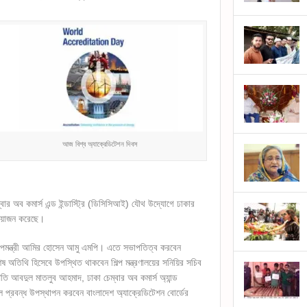
আজ বিশ্ব অ্যাক্রেডিটেশন দিবস
্বার অব কমার্স এন্ড ইন্ডাস্ট্রি (ডিসিসিআই) যৌথ উদ্যোগে ঢাকার
আয়োজন করেছে।
িল্পমন্ত্রী আমির হোসেন আমু এমপি। এতে সভাপতিত্ব করবেন
অতিথি হিসেবে উপস্থিত থাকবেন শিল্প মন্ত্রণালয়ের সনিয়ির সচিব
 আবদুল মাতলুব আহমাদ, ঢাকা চেম্বার অব কমার্স অ্যান্ড
 প্রবন্ধ উপস্থাপন করবেন বাংলাদেশ অ্যাক্রেডিটেশন বোর্ডের