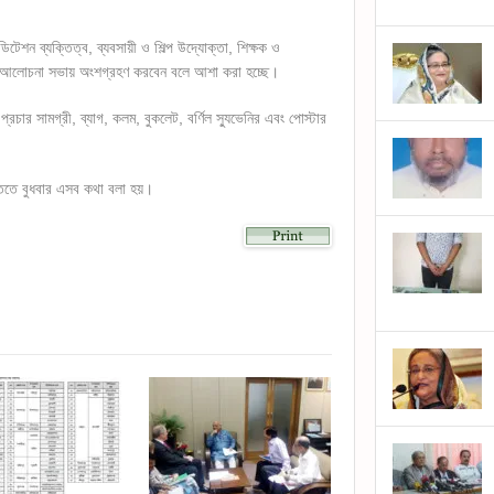
ডিটেশন ব্যক্তিত্ব, ব্যবসায়ী ও শিল্প উদ্যোক্তা, শিক্ষক ও
গণ আলোচনা সভায় অংশগ্রহণ করবেন বলে আশা করা হচ্ছে।
্রচার সামগ্রী, ব্যাগ, কলম, বুকলেট, বর্ণিল স্যুভেনির এবং পোস্টার
্তিতে বুধবার এসব কথা বলা হয়।
lick
o
hare
n
kype
Opens
n
ew
indow)
)