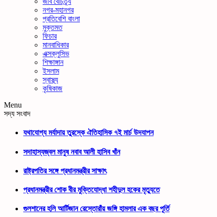
জীব বৈচিত্র্য
নগর-মহানগর
প্রতিবেশি বাংলা
মুক্তমত
ফিচার
মানবাধিকার
এক্সক্লুসিভ
শিক্ষাঙ্গান
ইসলাম
স্বাস্থ্য
কৃষিকাজ
Menu
সদ্য সংবাদ
যথাযোগ্য মর্যাদায় তুরস্কে ঐতিহাসিক ৭ই মার্চ উদযাপন
সদাহাস্যজ্বল মানুষ নবাব আলী হাসিব খাঁন
রাষ্ট্রপতির সঙ্গে প্রধানমন্ত্রীর সাক্ষাৎ
প্রধানমন্ত্রীর শোক বীর মুক্তিযোদ্ধা শহীদুল হকের মৃত্যুতে
গুলশানের হলি আর্টিজান রেস্তোরাঁয় জঙ্গি হামলার এক বছর পূর্তি