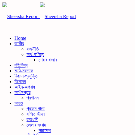
Home
জাতীয়
রাজনীতি
অর্থ-বাণিজ্য
শেয়ার বাজার
বহিঃবিশ্ব
মাঠে-ময়দানে
বিজ্ঞান-প্রযুক্তি
বিনোদন
আইন-অপরাধ
আধিদপ্তর
প্রশাসন
আরও
পুরাতন পাতা
যাপিত জীবন
রাজধানী
জেলার সংবাদ
সারাদেশ