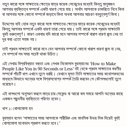
নতুন কারো সঙ্গে সাক্ষাতের ক্ষেত্রে মাত্র কয়েক সেকেন্ডের মধ্যেই কিন্তু মানুষজন
আপনার ব্যক্তিত্ব সম্পর্কে একটা ধারণা পেয়ে যায়। অর্থাৎ আপনাকে চাকরিতে নিবে কিনা
বা আপনার সঙ্গে কোনো সম্পর্কে জড়াবে কিনা অথবা আপনার আচরণ বন্ধুত্বপূর্ণ কিনা।
উদ্দেশ্যে যাই হোক নতুন কারো সঙ্গে সাক্ষাতের ক্ষেত্রে মাত্র কয়েক সেকেন্ডের মধ্যেই
কিন্তু আপনার সম্পর্কে একটা ধারণা তারা পেয়ে যায়। তাই কারো সঙ্গে প্রথম সাক্ষাতটা
খুবই গুরুত্বপূর্ণ। কারণ একবার যদি কারো মনে আপনার সম্পর্কে খারাপ ধারণা জন্ম নেয় তা
দূর করা এতো সহজ নয়।
তাই প্রথম সাক্ষাতেই কারো মনে যেন আপনার সম্পর্কে কোনো খারাপ ধারণা জন্ম না নেয়,
সে সম্পর্কে সব সময় সচেষ্ট থাকা উচিত।
এই লেখায় বিশ্ববিখ্যাত বক্তা এবং লেখক নিকোলাস বুথম্যানের ‘How to Make
People Like You in 90 Seconds or Less’ বই থেকে প্রথম সাক্ষাতের করণীয়
সম্পর্কে পাঁচটি ধাপ এখানে তুলে ধরছি। যেখানে মূলত তিনি সাক্ষাতের সময় কথোপকথনের
মাধ্যমে কিভাবে অন্যের সঙ্গে বিশ্বাসযোগ্য সম্পর্ক তৈরি করবেন সে কৌশলগুলোই তুলে
ধরেছেন।
এই ধাপগুলো অনুসরণ করলে মাত্র চার সেকেন্ড বা আরো কম সময়ে আপনি অন্যের কাছে
একজন পছন্দনীয় ব্যক্তিতে পরিণত হবেন।
ধাপ ১: খোলামোলা হন
বুথম্যান বলেন ‘সাক্ষাতের সময় আপনাকে শারীরিক এবং মানসিক উভয় দিক দিয়েই খুবই
খোলামোলা মনোভাব প্রকাশ করতে হবে।’