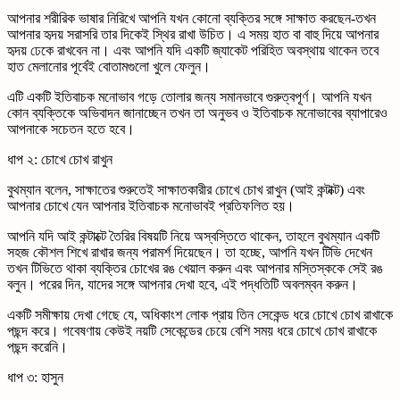
আপনার শরীরিক ভাষার নিরিখে আপনি যখন কোনো ব্যক্তির সঙ্গে সাক্ষাত করছেন-তখন
আপনার হৃদয় সরাসরি তার দিকেই স্থির রাখা উচিত। এ সময় হাত বা বাহু দিয়ে আপনার
হৃদয় ঢেকে রাখবেন না। এবং আপনি যদি একটি জ্যাকেট পরিহিত অবস্থায় থাকেন তবে
হাত মেলানোর পূর্বেই বোতামগুলো খুলে ফেলুন।
এটি একটি ইতিবাচক মনোভাব গড়ে তোলার জন্য সমানভাবে গুরুত্বপূর্ণ। আপনি যখন
কোন ব্যক্তিকে অভিবাদন জানাচ্ছেন তখন তা অনুভব ও ইতিবাচক মনোভাবের ব্যাপারেও
আপনাকে সচেতন হতে হবে।
ধাপ ২: চোখে চোখ রাখুন
বুথম্যান বলেন, সাক্ষাতের শুরুতেই সাক্ষাতকারীর চোখে চোখ রাখুন (আই কন্টাক্ট) এবং
আপনার চোখে যেন আপনার ইতিবাচক মনোভাবই প্রতিফলিত হয়।
আপনি যদি আই কন্টাক্টে তৈরির বিষয়টি নিয়ে অস্বস্তিতে থাকেন, তাহলে বুথম্যান একটি
সহজ কৌশল শিখে রাখার জন্য পরামর্শ দিয়েছেন। তা হচ্ছে, আপনি যখন টিভি দেখেন
তখন টিভিতে থাকা ব্যক্তির চোখের রঙ খেয়াল করুন এবং আপনার মস্তিস্ককে সেই রঙ
বলুন। পরের দিন, যাদের সঙ্গে আপনার দেখা হবে, এই পদ্ধতিটি অবলম্বন করুন।
একটি সমীক্ষায় দেখা গেছে যে, অধিকাংশ লোক প্রায় তিন সেকেন্ড ধরে চোখে চোখ রাখাকে
পছন্দ করে। গবেষণায় কেউই নয়টি সেকেন্ডের চেয়ে বেশি সময় ধরে চোখে চোখ রাখাকে
পছন্দ করেনি।
ধাপ ৩: হাসুন