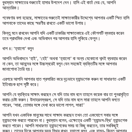
বুথম্যান সাক্ষাতের শুরুতেই হাসার উপদেশ দেন। হাসি এই বার্তা দেয় যে, আপনি
আন্তরিক।
গবেষণায় বলা হয়েছে, সাক্ষাতের শুরুতেই সাক্ষাতকারীর উদ্দেশ্যে আপনার একটি স্মিত হাসি
আপনাকে তাদের কাছে স্মরণীয় রাখতে একটি ভালো উপায়।
কিন্তু মনে রাখবেন আপনি যদি একটি চাকরির সাক্ষাতকারে এই কৌশলটি ব্যবহার করেন
তবে প্রাথমিক দেখা এবং অভিবাদন পর আপনার হাসি লুকিয়ে ফেলুন।
ধাপ ৪: ‘হ্যালো’ বলুন
আপনি অভিবাদনে ‘হাই’, ‘হেই’ অথবা ‘হ্যালো’ বা অন্য যেকোনো শব্দই ব্যবহার করেন
না কেন, তা আনন্দের সঙ্গে উচ্চস্বরেই বলুন যেন সহজেই ব্যক্তিটির সঙ্গে আপনার
জানাশোনা তৈরি হয়।
এরপরে আপনি আপনার হাত প্রসারিত করে দৃঢ়ভাবে হ্যান্ডশেক করুন যা সাধারণত একটি
ইতিবাচক ছাপ সৃষ্টি করে।
আপনি যে ব্যক্তির সাক্ষাৎ করছেন সে যদি তার নাম বলে তাহলে কয়েক বার তা পুনরাবৃত্তি
করার চেষ্টা করুন। উদাহরনস্বরূপ, সে যদি তার নাম বলে সারা তাহলে আপনি বলতে
পারেন, ‘সারা, তোমার সঙ্গে দেখা করে ভালো লাগল, সারা!’
আপনি যখন একাধিক মানুষের সাথে সাক্ষাদ করছেন তখন তো একযোগে সবার সঙ্গে
হ্যান্ডশেক করতে পারবেন না। বুথম্যান বলেন, এক্ষেত্রে একটি ‘হ্যান্ডস-ফ্রি’ হ্যান্ডশেক
করতে পারেন। আপনি সাধারণত হ্যান্ডশেকের সময় যা কিছু করতেন, তার সবকিছুই
করুন। তাদের দিকে আপনার হৃদয় স্থির রাখুন, হ্যালো বলুন, এবং হাসুন- কিন্তু আপনার