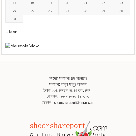
17
18
19
20
21
22
23
24
25
26
27
28
29
30
31
« Mar
উপদেষ্ঠা সম্পাদক: রিন্টু আনোয়ার
সম্পাদক: আবুল মনসুর আহমেদ
ঠিকানা : ৩৪, বিজয় নগর, ৪র্থ তলা, ঢাকা।
মোবাইল: +৮৮০ ১৭৫৩-৪১৭৬৭৬
ইমেইল : sheershareport@gmail.com