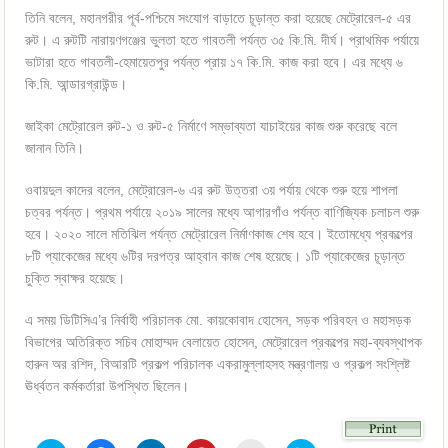
তিনি বলেন, মহানগরীর পূর্ব-পশ্চিমে সংযোগ বাড়াতে চূড়ান্ত করা হয়েছে মেট্রোরেল-৫ এর
রুট। এ রুটটি নারায়ণগঞ্জের ভুলতা হতে গাবতলী পর্যন্ত ৩৫ কি.মি. দীর্ঘ। প্রাথমিক পর্যায়ে
ভাটারা হতে গাবতলী-হেমায়েতপুর পর্যন্ত প্রায় ১৭ কি.মি. কাজ করা হবে। এর মধ্যে ৬
কি.মি. আন্ডারগ্রাউন্ড।
জাইকা মেট্রোরেল রুট-১ ও রুট-৫ নির্মাণে সম্ভাব্যতা যাচাইয়ের কাজ শুরু করেছে বলে
জানান তিনি।
ওবায়দুল কাদের বলেন, মেট্রোরেল-৬ এর রুট উত্তরা ৩য় পর্যায় থেকে শুরু হয়ে শাপলা
চত্বর পর্যন্ত। প্রথম পর্যায়ে ২০১৯ সালের মধ্যে আগারগাঁও পর্যন্ত বাণিজ্যিক চলাচল শুরু
হবে। ২০২০ সালে মতিঝিল পর্যন্ত মেট্রোরেল নির্মাণকাজ শেষ হবে। ইতোমধ্যে প্রকল্পের
৮টি প্যাকেজের মধ্যে ৬টির দরপত্র আহ্বান কাজ শেষ হয়েছে। ১টি প্যাকেজের চূড়ান্ত
চুক্তি স্বাক্ষর হয়েছে।
এ সময় ডিটিসিএ’র নির্বাহী পরিচালক মো. কায়কোবাদ হোসেন, সড়ক পরিবহন ও মহাসড়ক
বিভাগের অতিরিক্ত সচিব মোহাম্মদ বেলায়েত হোসেন, মেট্রোরেল প্রকল্পের মহা-ব্যবস্থাপক
হারুন অর রশিদ, বিআরটি প্রকল্প পরিচালক একরামুল্লাহসহ মন্ত্রণালয় ও প্রকল্প সংশ্লিষ্ট
ঊর্ধ্বতন কর্মকর্তারা উপস্থিত ছিলেন।