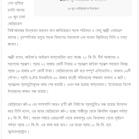
শেখ হাসিনা
২৬ জুন মেট্রোরেলের উদ্বোধন
চলতি মাসের
২৬ জুন ঢাকা
মেট্রোরেল
নির্মাণকাজের উদ্বোধন করবেন বলে জানিয়েছেন সড়ক পরিবহন ও সেতু মন্ত্রী ওবায়দুল
কাদের। বৃহস্পতিবার দুপুরে সড়ক বিভাগের সভাকক্ষে এক সংবাদ ব্রিফিংয়ে তিনি এ তথ্য
জানান।
মন্ত্রী বলেন, জাইকা’র অর্থায়নে বাস্তবায়িত হতে যাচ্ছে ২০ কি.মি. দীর্ঘ আমাদের এ
স্বপ্নের প্রকল্প। প্রায় ২২ হাজার কোটি টাকার এ প্রকল্পে জাইকা প্রকল্প সহায়তা দিচ্ছে
প্রায় ১৬ হাজার ৬শ’ কোটি টাকা। মেট্রোরেলের রুট হবে সম্পূর্ণ এলিভেটেড। থাকবে ১৬টি
স্টেশন। প্রতি ঘণ্টায় উভয়দিকে ৬০ হাজার যাত্রী পরিবহনের সক্ষমতা থাকবে এ রুটে।
প্রকল্পের প্রস্তুতিমূলক কাজ শেষ করেছি। এখন শুরু হয়েছে বাস্তবায়ন। ইতোমধ্যে ডিপো
উন্নয়নের কাজও শুরু হয়েছে।
মেট্রোরেল রুট-৬ এর পাশাপাশি আরও দু’টি রুট নির্মাণের প্রস্তুতিও শুরু হয়েছে উল্লেখ
করে তিনি বলেন, এর মধ্যে মেট্রোরেল রুট-১ হচ্ছে গাজীপুর থেকে ঝিলমিল প্রকল্প পর্যন্ত
৪২ কি.মি. দীর্ঘ। প্রথম পর্যায়ে এয়ারপোর্ট থেকে কমলাপুর এবং খিলক্ষেত থেকে পূর্বাচল
পর্যন্ত প্রায় ২৭ কি.মি. এর কাজ করা হবে। এর মধ্যে প্রায় ১০ কি.মি. হবে
আন্ডারগ্রাউন্ড।