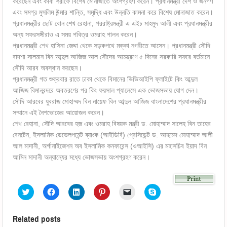
করেছেন এবং কাবা শরীফে বিশেষ মোনাজাতে অংশগ্রহণ করেন। প্রধানমন্ত্রী দেশ ও জনগণ
এবং সমগ্র মুসলিম উন্মার শান্তি, সমৃদ্ধি এবং উন্নতি কামনা করে বিশেষ মোনাজাত করেন।
প্রধানমন্ত্রীর ছোট বোন শেখ রেহানা, পররাষ্ট্রমন্ত্রী এ এইচ মাহমুদ আলী এবং প্রধানমন্ত্রীর
অন্য সফরসঙ্গীরাও এ সময় পবিত্র ওমরাহ পালন করেন।
প্রধানমন্ত্রী শেখ হাসিনা জেদ্দা থেকে সড়কপথে মক্কা নগরীতে আসেন। প্রধানমন্ত্রী সৌদি
বাদশা সালমান বিন আব্দুল আজিজ আল সৌদের আমন্ত্রণে ৫ দিনের সরকারি সফরে বর্তমানে
সৌদি আরব অবস্থান করছেন।
প্রধানমন্ত্রী গত শুক্রবার রাতে ঢাকা থেকে বিমানের ভিভিআইপি ফ্লাইটে কিং আব্দুল
আজিজ বিমানবন্দরে অবতরণের পর কিং ফয়সাল প্যালেসে এক ভোজসভায় যোগ দেন।
সৌদি আরবের যুবরাজ মোহাম্মদ বিন নায়েফ বিন আব্দুল আজিজ বাংলাদেশের প্রধানমন্ত্রীর
সম্মানে এই নৈশভোজের আয়োজন করেন।
শেখ রেহানা, সৌদি আরবের হজ এবং ওমরাহ বিষয়ক মন্ত্রী ড. মোহাম্মাদ সালেহ বিন তাহের
বেনটেন, ইসলামিক ডেভেলপমেন্ট ব্যাংক (আইডিবি) প্রেসিডেন্ট ড. আহমেদ মোহাম্মাদ আলী
আল মাদানী, অর্গানাইজেশন অব ইসলামিক কনফারেন্স (ওআইসি) এর মহাসচিব ইয়াদ বিন
আমিন মাদানী অন্যান্যের মধ্যে ভোজসভায় অংশগ্রহণ করেন।
Click
Click
Click
Click
Click
Click
to
to
to
to
to
to
share
share
share
share
email
share
on
on
on
on
a
on
Twitter
Facebook
LinkedIn
Pinterest
link
Skype
Related posts
(Opens
(Opens
(Opens
(Opens
to
(Opens