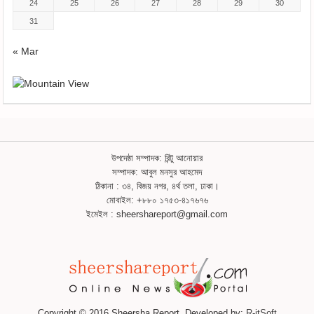
24
25
26
27
28
29
30
31
« Mar
উপদেষ্ঠা সম্পাদক: রিন্টু আনোয়ার
সম্পাদক: আবুল মনসুর আহমেদ
ঠিকানা : ৩৪, বিজয় নগর, ৪র্থ তলা, ঢাকা।
মোবাইল: +৮৮০ ১৭৫৩-৪১৭৬৭৬
ইমেইল : sheershareport@gmail.com
Copyright © 2016 Sheersha Report. Developed by:
R-itSoft