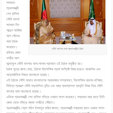
সফররত
প্রধানমন্ত্রী
শেখ হাসিনা
সৌদি বাদশা
সালমান বিন
আব্দুল আজিজ
আল সৌদের
সঙ্গে বৈঠক
করেছেন।
সৌদি বাদশার সঙ্গে প্রধানমন্ত্রীর বৈঠক
রবিবার জেদ্দা
নগরীর আল
আন্দালুসে সৌদি বাদশার আস-সালাম প্রাসাদে এই বৈঠক অনুষ্ঠিত হয়।
বৈঠক সূত্রে জানা গেছে, বৈঠকে দ্বিপাক্ষিক স্বার্থ সংশ্লিষ্ট বিষয় ছাড়াও আঞ্চলিক এবং
আন্তর্জাতিক বিষয়ে আলোচনা হয়েছে।
এই বৈঠকে সৌদি আরবে বাংলাদেশের শ্রমবাজার সম্প্রসারণ, দ্বিপাক্ষিক ব্যবসা-বাণিজ্য,
বিভিন্ন প্রকল্পে সৌদি সহযোগিতা বৃদ্ধি এবং হজ্ব ব্যবস্থাপনা প্রভৃতি বিষয় নিয়ে সৌদি
বাদশার সঙ্গে আলোচনা হয়েছে।
এদিকে প্রধানমন্ত্রী শেখ হাসিনা পবিত্র ওমরাহ পালন করেছেন। শুক্রবার মধ্য রাতে তিনি
জেদ্দা থেকে পবিত্র মক্কা নগরীতে পৌঁছান।
প্রধানমন্ত্রীর প্রেস সচিব ইহসানুল করিম জানান, প্রধানমন্ত্রী শুক্রবার রাতে ওমরাহ পালন