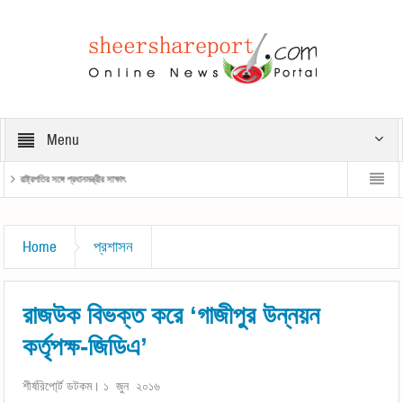
Menu
রাষ্ট্রপতির সঙ্গে প্রধানমন্ত্রীর সাক্ষাৎ
প্রধানমন্ত্রী
Home
প্রশাসন
রাজউক বিভক্ত করে ‘গাজীপুর উন্নয়ন
কর্তৃপক্ষ-জিডিএ’
শীর্ষরিপো্র্ট ডটকম। ১ জুন ২০১৬