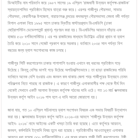
ডিআইটির নাম পরিবর্তন করে ১৯৮৭ সালের ১৯ এপ্রিল ‘রাজধানী উন্নয়ন কর্তৃপক্ষ-রাজউক’
স্বায়ত্তশাসিত প্রতিষ্ঠান হিসেবে যাত্রা শুরু করে। এরপর গাজীপুর পৌরসভা, সাভার
পৌরসভা, কেরানীগঞ্জ উপজেলা, নারায়ণগঞ্জ বন্দরের কদমরসূল পৌরসভাসহ মেঘনা নদী পর্যন্ত
বিশাল এলাকা নিয়ে ১৯৯৫ সালে ঢাকার দ্বিতীয় মাস্টারপ্ল্যান ডিএমডিপি (ঢাকা
মেট্রোপলিটন ডেভেলপমেন্ট প্ল্যান) প্রণয়ন করা হয়। ডিএমডিপির আয়তন দাঁড়ায় এক
হাজার ৫২৮ বর্গকিলোমিটার। এর পর রাজউকের মাধ্যমে ডিটেইল্ড এরিয়া প্ল্যান বা ড্যাপ
তৈরি করে ২০১০ সালে গেজেট প্রকাশ করে সরকার। বর্তমানে ২০৩৫ সাল পর্যন্ত বিশ
বছরের জন্য ড্যাপ সংশোধনের কাজ চলছে।
গাজীপুর সিটি করপোরেশন ঢাকার পাশাপাশি হওয়ায় এখানে বহু ধরনের প্রতিষ্ঠান গড়ে
উঠেছে। কিন্তু বেশির ভাগই গড়ে উঠেছে অপরিকল্পিতভাবে। তা ছাড়া রাজউকের পরিধি
বর্তমানে অনেক বেশি হওয়ায় এবং জনবল কম থাকায় জেলা শহর গাজীপুরের উন্নয়নে তেমন
পরিকল্পনা নিতে পারছে না রাজউক। এ কারণে গাজীপুর এলাকাবাসীর পক্ষ থেকে দীর্ঘ দিন
থেকেই সেখানে একটি আলাদা উন্নয়ন কর্তৃপক্ষ গঠনের দাবি ওঠে। গত ১৩ মার্চ কক্সবাজার
উন্নয়ন কর্তৃপ আইন ২০১৬ পাস হলে এ দাবি আরো জোরালো হয়।
জানা যায়, গত ১০ এপ্রিল সচিবালয়ে ড্যাপ সংশোধন বিষয়ক এক সভায় বিষয়টি উত্থাপন
করা হয়। কক্সবাজার উন্নয়ন কর্তৃপ আইন ২০১৬-এর আদলে ‘গাজীপুর উন্নয়ন কর্তৃপক্ষ
আইন- ২০১৬’ নামে আইনের একটি খসড়া তৈরি করা হয়েছে। এতে কর্তৃপরে আয়তন,
জনবল, কর্মপরিধি ইত্যাদি বিষয় তুলে ধরা হয়েছে। প্রতিষ্ঠানটির আওতাভুক্ত এলাকার
আয়তন ধরা হয়েছে ৩৩০ বর্গকিলোমিটার। এর মধ্যে থাকবে গাজী সিটি করপোরেশন, টঙ্গী