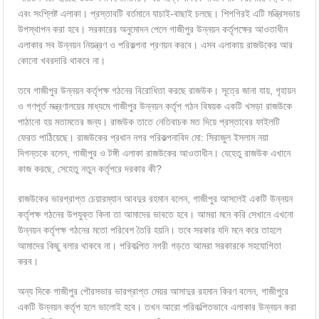
এবং সংশ্লিষ্ট এলাকা। প্রস্তাবটি বর্তমানে যাচাই-বাছাই চলছে। শিগগিরই এটি মন্ত্রিসভায়
উপস্থাপন করা হবে। সরকারের অনুমোদন পেলে গাজীপুর উন্নয়ন কর্তৃপক্ষের আওতাধীন
এলাকার সব উন্নয়ন নিয়ন্ত্রণ ও পরিকল্পনা প্রণয়ন করবে। এসব এলাকায় রাজউকের আর
কোনো খবরদারি থাকবে না।
তবে গাজীপুর উন্নয়ন কর্তৃপক্ষ গঠনের বিরোধিতা করছে রাজউক। সূত্রে জানা যায়, গৃহায়ন
ও গণপূর্ত মন্ত্রণালয়ের মাধ্যমে গাজীপুর উন্নয়ন কর্তৃপ গঠন বিষয়ক একটি খসড়া রাজউকে
পাঠানো হয় মতামতের জন্য। রাজউক তাতে নেতিবাচক মত দিয়ে প্রস্তাবের ফাইলটি
ফেরত পাঠিয়েছে। রাজউকের প্রধান নগর পরিকল্পনাবিদ মো: সিরাজুল ইসলাম নয়া
দিগন্তকে বলেন, গাজীপুর ও টঙ্গী এলাকা রাজউকের আওতাধীন। যেহেতু রাজউক এখানে
কাজ করছে, সেহেতু নতুন কর্তৃপরে দরকার কী?
রাজউকের ভারপ্রাপ্ত চেয়ারম্যান আবদুর রহমান বলেন, গাজীপুর আসলেই একটি উন্নয়ন
কর্তৃপক্ষ গঠনের উপযুক্ত কিনা তা আমাদের ভাবতে হবে। আমরা মনে করি সেখানে এখনো
উন্নয়ন কর্তৃপক্ষ গঠনের মতো পরিবেশ তৈরি হয়নি। তবে সরকার যদি মনে করে তাহলে
আমাদের কিছু বলার থাকবে না। পরিকল্পিত নগরী গড়তে আমরা সরকারকে সহযোগিতা
করব।
অন্য দিকে গাজীপুর পৌরসভার ভারপ্রাপ্ত মেয়র আসাদুর রহমান কিরণ বলেন, গাজীপুরে
একটি উন্নয়ন কর্তৃপ হলে ভালোই হবে। তখন আরো পরিকল্পিতভাবে এলাকার উন্নয়ন করা