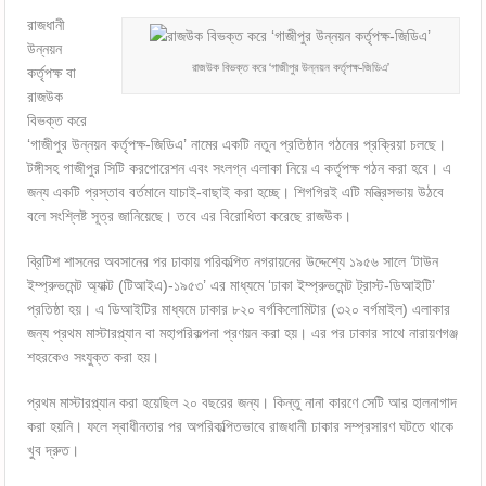
রাজধানী
উন্নয়ন
রাজউক বিভক্ত করে ‘গাজীপুর উন্নয়ন কর্তৃপক্ষ-জিডিএ’
কর্তৃপক্ষ বা
রাজউক
বিভক্ত করে
‘গাজীপুর উন্নয়ন কর্তৃপক্ষ-জিডিএ’ নামের একটি নতুন প্রতিষ্ঠান গঠনের প্রক্রিয়া চলছে।
টঙ্গীসহ গাজীপুর সিটি করপোরেশন এবং সংলগ্ন এলাকা নিয়ে এ কর্তৃপক্ষ গঠন করা হবে। এ
জন্য একটি প্রস্তাব বর্তমানে যাচাই-বাছাই করা হচ্ছে। শিগগিরই এটি মন্ত্রিসভায় উঠবে
বলে সংশ্লিষ্ট সূত্র জানিয়েছে। তবে এর বিরোধিতা করেছে রাজউক।
ব্রিটিশ শাসনের অবসানের পর ঢাকায় পরিকল্পিত নগরায়নের উদ্দেশ্যে ১৯৫৬ সালে ‘টাউন
ইম্প্রুভমেন্ট অ্যাক্ট (টিআইএ)-১৯৫৩’ এর মাধ্যমে ‘ঢাকা ইম্প্রুভমেন্ট ট্রাস্ট-ডিআইটি’
প্রতিষ্ঠা হয়। এ ডিআইটির মাধ্যমে ঢাকার ৮২০ বর্গকিলোমিটার (৩২০ বর্গমাইল) এলাকার
জন্য প্রথম মাস্টারপ্ল্যান বা মহাপরিকল্পনা প্রণয়ন করা হয়। এর পর ঢাকার সাথে নারায়ণগঞ্জ
শহরকেও সংযুক্ত করা হয়।
প্রথম মাস্টারপ্ল্যান করা হয়েছিল ২০ বছরের জন্য। কিন্তু নানা কারণে সেটি আর হালনাগাদ
করা হয়নি। ফলে স্বাধীনতার পর অপরিকল্পিতভাবে রাজধানী ঢাকার সম্প্রসারণ ঘটতে থাকে
খুব দ্রুত।