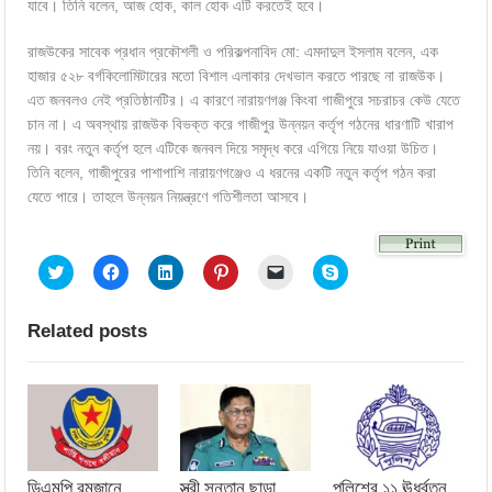
যাবে। তিনি বলেন, আজ হোক, কাল হোক এটি করতেই হবে।
রাজউকের সাবেক প্রধান প্রকৌশলী ও পরিকল্পনাবিদ মো: এমদাদুল ইসলাম বলেন, এক
হাজার ৫২৮ বর্গকিলোমিটারের মতো বিশাল এলাকার দেখভাল করতে পারছে না রাজউক।
এত জনবলও নেই প্রতিষ্ঠানটির। এ কারণে নারায়ণগঞ্জ কিংবা গাজীপুরে সচরাচর কেউ যেতে
চান না। এ অবস্থায় রাজউক বিভক্ত করে গাজীপুর উন্নয়ন কর্তৃপ গঠনের ধারণাটি খারাপ
নয়। বরং নতুন কর্তৃপ হলে এটিকে জনবল দিয়ে সমৃদ্ধ করে এগিয়ে নিয়ে যাওয়া উচিত।
তিনি বলেন, গাজীপুরের পাশাপাশি নারায়ণগঞ্জেও এ ধরনের একটি নতুন কর্তৃপ গঠন করা
যেতে পারে। তাহলে উন্নয়ন নিয়ন্ত্রণে গতিশীলতা আসবে।
Click
Click
Click
Click
Click
Click
to
to
to
to
to
to
share
share
share
share
email
share
on
on
on
on
a
on
Twitter
Facebook
LinkedIn
Pinterest
link
Skype
Related posts
(Opens
(Opens
(Opens
(Opens
to
(Opens
in
in
in
in
a
in
new
new
new
new
friend
new
window)
window)
window)
window)
(Opens
window)
in
new
window)
ডিএমপি রমজানে
স্ত্রী সন্তান ছাড়া
পুলিশের ১১ ঊর্ধ্বতন