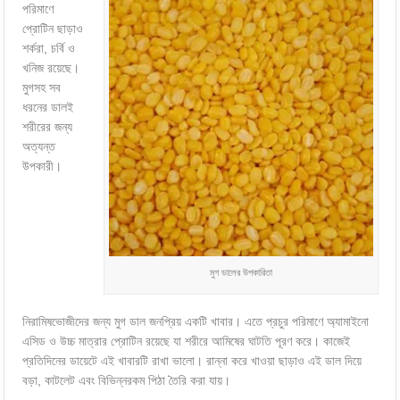
পরিমাণে
প্রোটিন ছাড়াও
শর্করা, চর্বি ও
খনিজ রয়েছে।
মুগসহ সব
ধরনের ডালই
শরীরের জন্য
অত্যন্ত
উপকারী।
মুগ ডালের উপকারিতা
নিরামিষভোজীদের জন্য মুগ ডাল জনপ্রিয় একটি খাবার। এতে প্রচুর পরিমাণে অ্যামাইনো
এসিড ও উচ্চ মাত্রার প্রোটিন রয়েছে যা শরীরে আমিষের ঘাটতি পূরণ করে। কাজেই
প্রতিদিনের ডায়েটে এই খাবারটি রাখা ভালো। রান্না করে খাওয়া ছাড়াও এই ডাল দিয়ে
বড়া, কাটলেট এবং বিভিন্নরকম পিঠা তৈরি করা যায়।