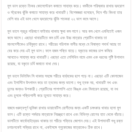
মুগ ডাল রক্তে তিকর কোলেস্টেরল কমাতে সাহায্য করে। ধমনীকে পরিষ্কার রাখায় হৃদরোগ
ও স্ট্রকের ঝুঁকি কমাতে সাহায্য করে খাবারটি। বিশেষজ্ঞরা বলেছেন, দিনে পাঁচ কিংবা তার
বেশি বার এই ডাল খেলে হৃদরোগের ঝুঁকি শতকরা ২২ ভাগ কমে আসে।
মুগ ডালে প্রচুর পরিমাণে ফাইবার থাকায় ক্ষুধা কম লাগে। আর কম খেলে এমনিতেই ওজন
কমে আসে। এছাড়া খাবারটিতে কম চর্বি এবং উচ্চ মাত্রার প্রোটিন থাকায় তা
মাংসপেশীকেও চর্বিমুক্ত রাখে। শরীরের পরিপাক নালীর মধ্যে যে বিষাক্ত পদার্থ আছে তা
বের করে দেয় এই মুগ ডাল। ফলে হজম শক্তি বাড়ে। যকৃতের কাজের চাপ কমিয়ে
আনতেও সাহায্য করে খাবারটি। এছাড়া এতে লেসিথিন নামে এমন এক ধরনের পুষ্টি উপাদান
রয়েছে, যা যকৃতে চর্বি জমাতে বাধা দেয়।
মুগ ডালে ভিটামিন সি থাকায় সহজে শরীরে বার্ধ্যকের ছাপ পড়ে না। এছাড়া এটি কোলাজেন
এবং ইলাস্টিন উৎপাদন করে তা ত্বকের জন্য ভালো। শুধু ত্বক নয়, খাবারটি নখ এবং
চুলের জন্যও উপকারী। প্রোটিনের পাশাপাশি এতে জিঙ্ক এবং মিনারেল রয়েছে, যা নখ
এবং চুলকে শক্তিশালী করে তুলতে সাহায্য করে।
হজমে গুরুত্বপূর্ণ ভূমিকা রাখায় ডায়াবেটিস রোগীদের জন্য একটি চমৎকার খাবার হলো মুগ
ডাল। এটি রক্তে শর্করার মাত্রাকে নিয়ন্ত্রণে রাখে এবং বিভিন্ন রোগের হাত থেকে বাঁচায়।
ডালটিতে কার্বোহাইড্রেড থাকায় তা শরীরে শক্তির জোগান দেয়। এই উপাদানটি শুধু রক্ত
চলাচলকেই সক্রিয় রাখে না, একইসঙ্গে গ্লুকোজের মাত্রাকেও ঠিক রাখে।