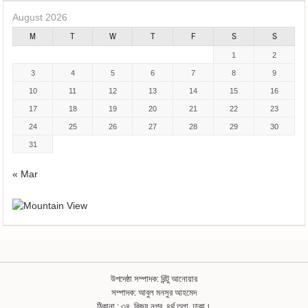
August 2026
M
T
W
T
F
S
S
1
2
3
4
5
6
7
8
9
10
11
12
13
14
15
16
17
18
19
20
21
22
23
24
25
26
27
28
29
30
31
« Mar
উপদেষ্ঠা সম্পাদক: রিন্টু আনোয়ার
সম্পাদক: আবুল মনসুর আহমেদ
ঠিকানা : ৩৪, বিজয় নগর, ৪র্থ তলা, ঢাকা।