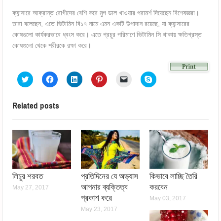
ক্যান্সারে আক্রান্ত রোগীদের বেশি করে মুগ ডাল খাওয়ার পরামর্শ দিয়েছেন বিশেষজ্ঞরা।
তারা বলেছেন, এতে ভিটামিন বি১৭ নামে এমন একটি উপাদান রয়েছে, যা ক্যান্সারের
কোষগুলো কার্যকরভাবে ধ্বংস করে। এতে প্রচুর পরিমাণে ভিটামিন সি থাকায় ক্ষতিগ্রস্ত
কোষগুলো থেকে শরীরকে রক্ষা করে।
Click
Click
Click
Click
Click
Click
to
to
to
to
to
to
share
share
share
share
email
share
on
on
on
on
a
on
Twitter
Facebook
LinkedIn
Pinterest
link
Skype
Related posts
(Opens
(Opens
(Opens
(Opens
to
(Opens
in
in
in
in
a
in
new
new
new
new
friend
new
window)
window)
window)
window)
(Opens
window)
in
new
window)
লিচুর শরবত
প্রতিদিনের যে অভ্যাস
কিভাবে লাচ্ছি তৈরি
আপনার ব্যক্তিত্ব
করবেন
May 27, 2017
প্রকাশ করে
May 03, 2017
May 23, 2017