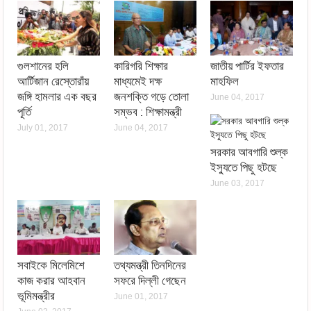
window)
window)
window)
window)
(Opens
window)
in
new
window)
গুলশানের হলি
কারিগরি শিক্ষার
জাতীয় পার্টির ইফতার
আর্টিজান রেস্তোরাঁয়
মাধ্যমেই দক্ষ
মাহফিল
জঙ্গি হামলার এক বছর
জনশক্তি গড়ে তোলা
June 04, 2017
পূর্তি
সম্ভব : শিক্ষামন্ত্রী
July 01, 2017
June 04, 2017
সরকার আবগারি শুল্ক
ইস্যুতে পিছু হটছে
June 03, 2017
সবাইকে মিলেমিশে
তথ্যমন্ত্রী তিনদিনের
কাজ করার আহবান
সফরে দিল্লী গেছেন
ভূমিমন্ত্রীর
June 01, 2017