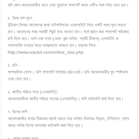
যদি কোন আবেদনকারীর হাতে লেখা পুরোনো পাসপোর্ট থাকে সেটিও সঙ্গে নিয়ে যেতে হবে।
৪. ভিসা ফর্ম পূরণ :
ইন্ডিয়ান ভিসার আবেদনের জন্য হাইকমিশনের ওয়েবসাইটে গিয়ে একটি ফরম পূরণ করতে
হবে। আবেদনের সময় ফরমটি প্রিন্ট করে আনতে হবে। ফর্মে স্ক্যান করা পাসপোর্ট সাইজের
ছবি দিতে হবে। ফর্মে দেয়া তথ্য (যেমন: জন্ম তারিখ, স্থায়ী ঠিকানা) এনআইডি বা
পাসপোর্টের তথ্যের মধ্যে সামঞ্জস্যতা থাকতে হবে। ফরমের লিংক :
http://www.ivacbd.com/online_visa.php
৫. ছবি :
সাম্প্রতিক তোলা ১ কপি পাসপোর্ট সাইজের রঙিন ছবি। ছবি আবেদনকারীর মুখ স্পষ্টভাবে
দেখা যেতে হবে।
৬. জাতীয় পরিচয় পত্র (এনআইডি) :
আবেদনকারীকে জাতীয় পরিচয় পত্রের (এনআইডি) ১ কপি ফটোকপি জমা দিতে হবে।
৭. বিলের কপি :
আবেদনকারীর বাসার ঠিকানার যাচাই করতে তার বর্তমান ঠিকানার বিদ্যুৎ, টেলিফোন, গ্যাস
অথবা পানির বিলের কাগজের ফটোকপি জমা দিতে হবে।
৮. পেশার প্রমাণ পত্র :