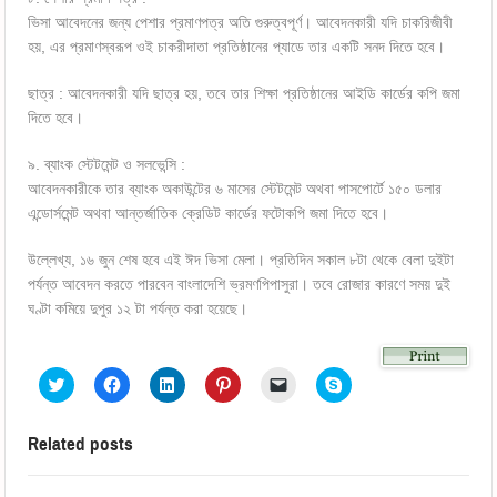
ভিসা আবেদনের জন্য পেশার প্রমাণপত্র অতি গুরুত্বপূর্ণ। আবেদনকারী যদি চাকরিজীবী
হয়, এর প্রমাণস্বরূপ ওই চাকরীদাতা প্রতিষ্ঠানের প্যাডে তার একটি সনদ দিতে হবে।
ছাত্র : আবেদনকারী যদি ছাত্র হয়, তবে তার শিক্ষা প্রতিষ্ঠানের আইডি কার্ডের কপি জমা
দিতে হবে।
৯. ব্যাংক স্টেটমেন্ট ও সলভেন্সি :
আবেদনকারীকে তার ব্যাংক অকাউন্টের ৬ মাসের স্টেটমেন্ট অথবা পাসপোর্টে ১৫০ ডলার
এন্ডোর্সমেন্ট অথবা আন্তর্জাতিক ক্রেডিট কার্ডের ফটোকপি জমা দিতে হবে।
উল্লেখ্য, ১৬ জুন শেষ হবে এই ঈদ ভিসা মেলা। প্রতিদিন সকাল ৮টা থেকে বেলা দুইটা
পর্যন্ত আবেদন করতে পারবেন বাংলাদেশি ভ্রমণপিপাসুরা। তবে রোজার কারণে সময় দুই
ঘণ্টা কমিয়ে দুপুর ১২ টা পর্যন্ত করা হয়েছে।
Click
Click
Click
Click
Click
Click
to
to
to
to
to
to
share
share
share
share
email
share
on
on
on
on
a
on
Twitter
Facebook
LinkedIn
Pinterest
link
Skype
Related posts
(Opens
(Opens
(Opens
(Opens
to
(Opens
in
in
in
in
a
in
new
new
new
new
friend
new