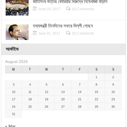
জাতিসংঘ উত্তর কোরিয়ার বিরুদ্ধে নিষেধাজ্ঞা বাড়াল
June 03, 2017
(0) Comments
তথ্যমন্ত্রী তিনদিনের সফরে দিল্লী গেছেন
June 01, 2017
(0) Comments
আর্কাইভ
August 2026
M
T
W
T
F
S
S
1
2
3
4
5
6
7
8
9
10
11
12
13
14
15
16
17
18
19
20
21
22
23
24
25
26
27
28
29
30
31
« Mar