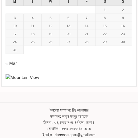
M
T
W
T
F
S
S
1
2
3
4
5
6
7
8
9
10
11
12
13
14
15
16
17
18
19
20
21
22
23
24
25
26
27
28
29
30
31
« Mar
উপদেষ্ঠা সম্পাদক: রিন্টু আনোয়ার
সম্পাদক: আবুল মনসুর আহমেদ
ঠিকানা : ৩৪, বিজয় নগর, ৪র্থ তলা, ঢাকা।
মোবাইল: +৮৮০ ১৭৫৩-৪১৭৬৭৬
ইমেইল : sheershareport@gmail.com