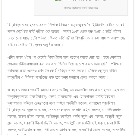
ঢাবি ‘ক’ ইউনিটের ভর্তি পরীক্ষা শুরু
বিশ্ববিদ্যালয়ের ২০১৬-২০১৭ শিক্ষাবর্ষে বিজ্ঞান অনুষদভুক্ত ‘ক’ ইউনিটের অধীনে ১ম বর্ষ
সম্মান শ্রেণিতে ভর্তি পরীক্ষা শুরু হয়েছে। সকাল ১০টা থেকে শুরু হওয়া এ ভর্তি পরীক্ষা
চলবে বেলা সাড়ে ১১টা পর্যন্ত। উক্ত ভর্তি পরীক্ষা বিশ্ববিদ্যালয় ক্যাম্পাস ও ক্যাম্পাসের
বাইরের মোট ৮৭টি কেন্দ্রে অনুষ্ঠিত হচ্ছে।
এদিন সকাল ৯টার পর থেকেই শিক্ষার্থীদের হলে প্রবেশ করতে দেয়া হয়। তবে মোবাইল
ফোনসহ টেলিযোগাযোগ করা যায় এমন জিনিস নিয়ে প্রবেশ করতে দেয়া হয়নি। পরীক্ষায়
বরাবরের মতো এদিনও মোবাইল কোর্ট দায়িত্ব পালন করছে। এদিকে কেন্দ্রের বাইরে
ছাত্রলীগ ও বিভিন্ন সংগঠনের পক্ষ হতে তথ্য সহায়তা কেন্দ্র বসানো আছে।
এ বছর ১ হাজার ৭৪৫টি আসনের জন্য ভর্তিচ্ছু আবেদনকারীর সংখ্যা ৯০ হাজার ৪২৭ জন।
বিশ্ববিদ্যালয়ের হাজারীবাগস্থ লেদার ইঞ্জিনিয়ারিং এন্ড টেকনোলজি ইনস্টিটিউটসহ
ক্যাম্পাসের বাইরের কেন্দ্রগুলো হলো গার্হস্থ্য অর্থনীতি কলেজ, বাংলাদেশ প্রকৌশল
বিশ্ববিদ্যালয় স্কুল ও কলেজ, বেগম বদরুন্নেসা সরকারি মহিলা কলেজ, ড. শহীদুল্লাহ
কলেজ, ইডেন মহিলা কলেজ, আজিমপুর গভর্নমেন্ট গার্লস স্কুল এন্ড কলেজ, অগ্রণী স্কুল
এন্ড কলেজ, সরকারি টিচার্স ট্রেনিং কলেজ, গভর্নমেন্ট ল্যাবরেটরী হাই স্কুল, ঢাকা সিটি
কলেজ, আইডিয়াল কলেজ, নিউ মডেল ডিগ্রি কলেজ, লালমাটিয়া মহিলা কলেজ, লালমাটিয়া