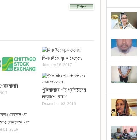
lick
o
hare
n
kype
Opens
n
ew
indow)
ডিএসইতে সূচক বেড়েছে
)
January 16, 2017
ী শেয়ারবাজার
পুঁজিবাজারে পাঁচ প্রতিষ্ঠানের
2017
লভ্যাংশ ঘোষণা
December 03, 2016
লেও লেনদেনে খরা
r 01, 2016