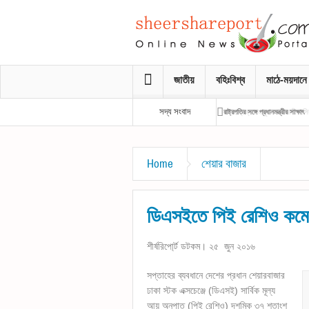
জাতীয়
বহিঃবিশ্ব
মাঠে-ময়দানে
সদ্য সংবাদ
রাষ্ট্রপতির সঙ্গে প্রধানমন্ত্রীর সাক্ষাৎ
Home
শেয়ার বাজার
ডিএসইতে পিই রেশিও কমে
শীর্ষরিপো্র্ট ডটকম। ২৫ জুন ২০১৬
সপ্তাহের ব্যবধানে দেশের প্রধান শেয়ারবাজার
ঢাকা স্টক এক্সচেঞ্জে (ডিএসই) সার্বিক মূল্য
আয় অনুপাত (পিই রেশিও) দশমিক ৩৭ শতাংশ