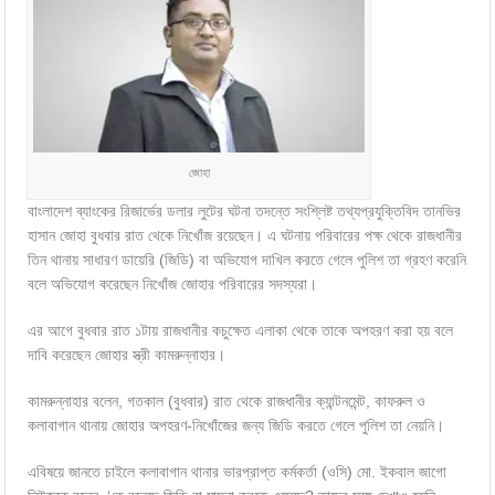
জোহা
বাংলাদেশ ব্যাংকের রিজার্ভের ডলার লুটের ঘটনা তদন্তে সংশ্লিষ্ট তথ্যপ্রযুক্তিবিদ তানভির
হাসান জোহা বুধবার রাত থেকে নিখোঁজ রয়েছেন। এ ঘটনায় পরিবারের পক্ষ থেকে রাজধানীর
তিন থানায় সাধারণ ডায়েরি (জিডি) বা অভিযোগ দাখিল করতে গেলে পুলিশ তা গ্রহণ করেনি
বলে অভিযোগ করেছেন নিখোঁজ জোহার পরিবারের সদস্যরা।
এর আগে বুধবার রাত ১টায় রাজধানীর কচুক্ষেত এলাকা থেকে তাকে অপহরণ করা হয় বলে
দাবি করেছেন জোহার স্ত্রী কামরুন্নাহার।
কামরুন্নাহার বলেন, গতকাল (বুধবার) রাত থেকে রাজধানীর ক্যান্টনমেন্ট, কাফরুল ও
কলাবাগান থানায় জোহার অপহরণ-নিখোঁজের জন্য জিডি করতে গেলে পুলিশ তা নেয়নি।
এবিষয়ে জানতে চাইলে কলাবাগান থানার ভারপ্রাপ্ত কর্মকর্তা (ওসি) মো. ইকবাল জাগো