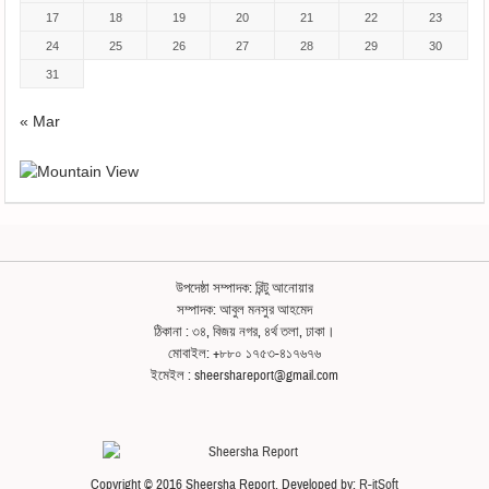
17
18
19
20
21
22
23
24
25
26
27
28
29
30
31
« Mar
উপদেষ্ঠা সম্পাদক: রিন্টু আনোয়ার
সম্পাদক: আবুল মনসুর আহমেদ
ঠিকানা : ৩৪, বিজয় নগর, ৪র্থ তলা, ঢাকা।
মোবাইল: +৮৮০ ১৭৫৩-৪১৭৬৭৬
ইমেইল : sheershareport@gmail.com
Copyright © 2016 Sheersha Report. Developed by:
R-itSoft