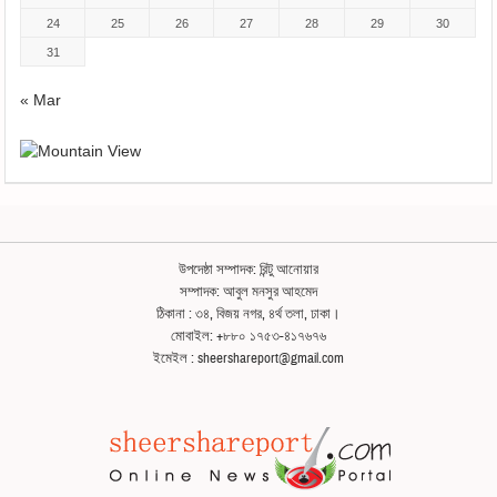
24
25
26
27
28
29
30
31
« Mar
উপদেষ্ঠা সম্পাদক: রিন্টু আনোয়ার
সম্পাদক: আবুল মনসুর আহমেদ
ঠিকানা : ৩৪, বিজয় নগর, ৪র্থ তলা, ঢাকা।
মোবাইল: +৮৮০ ১৭৫৩-৪১৭৬৭৬
ইমেইল : sheershareport@gmail.com