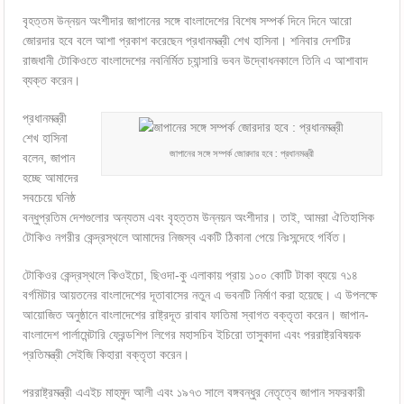
বৃহত্তম উন্নয়ন অংশীদার জাপানের সঙ্গে বাংলাদেশের বিশেষ সম্পর্ক দিনে দিনে আরো
জোরদার হবে বলে আশা প্রকাশ করেছেন প্রধানমন্ত্রী শেখ হাসিনা। শনিবার দেশটির
রাজধানী টোকিওতে বাংলাদেশের নবনির্মিত চ্যান্সারি ভবন উদ্বোধনকালে তিনি এ আশাবাদ
ব্যক্ত করেন।
প্রধানমন্ত্রী
শেখ হাসিনা
জাপানের সঙ্গে সম্পর্ক জোরদার হবে : প্রধানমন্ত্রী
বলেন, জাপান
হচ্ছে আমাদের
সবচেয়ে ঘনিষ্ঠ
বন্ধুপ্রতিম দেশগুলোর অন্যতম এবং বৃহত্তম উন্নয়ন অংশীদার। তাই, আমরা ঐতিহাসিক
টোকিও নগরীর কেন্দ্রস্থলে আমাদের নিজস্ব একটি ঠিকানা পেয়ে নিঃসন্দেহে গর্বিত।
টোকিওর কেন্দ্রস্থলে কিওইচো, ছিওদা-কু এলাকায় প্রায় ১০০ কোটি টাকা ব্যয়ে ৭১৪
বর্গমিটার আয়তনের বাংলাদেশের দূতাবাসের নতুন এ ভবনটি নির্মাণ করা হয়েছে। এ উপলক্ষে
আয়োজিত অনুষ্ঠানে বাংলাদেশের রাষ্ট্রদূত রাবাব ফাতিমা স্বাগত বক্তৃতা করেন। জাপান-
বাংলাদেশ পার্লামেন্টারি ফ্রেন্ডশিপ লিগের মহাসচিব ইচিরো তাসুকাদা এবং পররাষ্ট্রবিষয়ক
প্রতিমন্ত্রী সেইজি কিহারা বক্তৃতা করেন।
পররাষ্ট্রমন্ত্রী এএইচ মাহমুদ আলী এবং ১৯৭৩ সালে বঙ্গবন্ধুর নেতৃত্বে জাপান সফরকারী