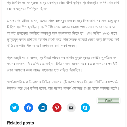
প্রতিনিধিদলের সদস্যদের মধ্যে একমাত্র বেঁচে থাকা ব্যক্তি প্রধানমন্ত্রীর কনিষ্ঠ বোন শেখ
রেহানা অনুষ্ঠানে উপস্থিত ছিলেন।
এসমং শেখ হাসিনা বলেন, ১৯৭৩ সালে বঙ্গবন্ধুর সফরের মধ্য দিয়ে জাপানের সঙ্গে বন্ধুত্বের
ভিত্তি স্থাপিত হয়েছিল। প্রতিনিধি দলের আরেক সদস্য শেখ রাসেল ১৯৭৫ সালের ১৫
আগস্ট দুর্ভাগ্যের রজনীতে বঙ্গবন্ধুর সঙ্গে নৃশংসভাবে নিহত হন। শেখ হাসিনা ১৯৭১ সালে
মুক্তিযুদ্ধকালে জাপানের অবদান বিশেষ করে আমাদেরকে সহায়তা দেয়ার জন্য টিফিনের অর্থ
বাঁচিয়ে জাপানি শিশুদের অর্থ সংগ্রহের কথা স্মরণ করেন।
প্রধানমন্ত্রী আরো বলেন, স্বাধীনতা লাভের পর জাপান যুদ্ধবিধ্বস্ত দেশটির পুনর্গঠনে সব
ধরনের সহায়তা নিয়ে এগিয়ে এসেছিল। তিনি বলেন, জাপান সরকার এবং জাপানের প্রতিটি
লোক আমাদের জন্য তাদের সহায়তার হাত বাড়িয়ে দিয়েছিল।
আর্থ-সামাজিক ও উন্নয়নের বিভিন্ন ক্ষেত্রে দুটি দেশের মধ্যে বিদ্যমান দীর্ঘদিনের সম্পর্কের
উল্লেখ করে শেখ হাসিনা বলেন, তার সরকার সম্পর্ক জোরদার রাখার লক্ষ্যে সবসময় সচেষ্ট।
Click
Click
Click
Click
Click
Click
to
to
to
to
to
to
share
share
share
share
email
share
on
on
on
on
a
on
Twitter
Facebook
LinkedIn
Pinterest
link
Skype
Related posts
(Opens
(Opens
(Opens
(Opens
to
(Opens