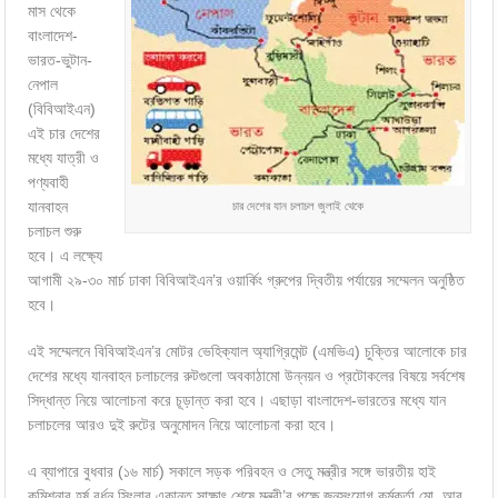
মাস থেকে
বাংলাদেশ-
ভারত-ভুটান-
নেপাল
(বিবিআইএন)
এই চার দেশের
মধ্যে যাত্রী ও
পণ্যবাহী
যানবাহন
চার দেশের যান চলাচল জুলাই থেকে
চলাচল শুরু
হবে। এ লক্ষ্যে
আগামী ২৯-৩০ মার্চ ঢাকা বিবিআইএন’র ওয়ার্কিং গ্রুপের দ্বিতীয় পর্যায়ের সম্মেলন অনুষ্ঠিত
হবে।
এই সম্মেলনে বিবিআইএন’র মোটর ভেহিক্যাল অ্যাগ্রিমেন্ট (এমভিএ) চুক্তির আলোকে চার
দেশের মধ্যে যানবাহন চলাচলের রুটগুলো অবকাঠামো উন্নয়ন ও প্রটোকলের বিষয়ে সর্বশেষ
সিদ্ধান্ত নিয়ে আলোচনা করে চূড়ান্ত করা হবে। এছাড়া বাংলাদেশ-ভারতের মধ্যে যান
চলাচলের আরও দুই রুটের অনুমোদন নিয়ে আলোচনা করা হবে।
এ ব্যাপারে বুধবার (১৬ মার্চ) সকালে সড়ক পরিবহন ও সেতু মন্ত্রীর সঙ্গে ভারতীয় হাই
কমিশনার হর্ষ বর্ধন সিংলার একান্ত সাক্ষাৎ শেষে মন্ত্রী’র পক্ষে জনসংযোগ কর্মকর্তা মো. আবু