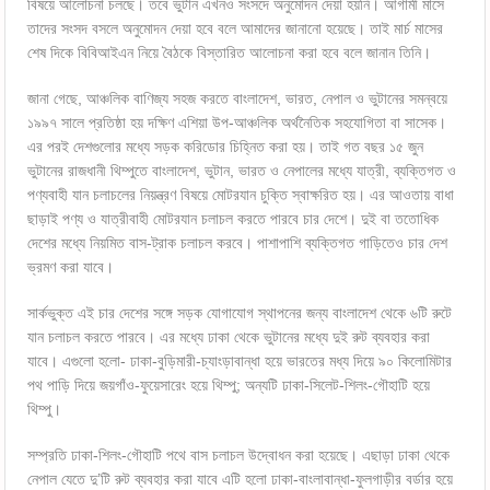
বিষয়ে আলোচনা চলছে। তবে ভুটান এখনও সংসদে অনুমোদন দেয়া হয়নি। আগামী মাসে
তাদের সংসদ বসলে অনুমোদন দেয়া হবে বলে আমাদের জানানো হয়েছে। তাই মার্চ মাসের
শেষ দিকে বিবিআইএন নিয়ে বৈঠকে বিস্তারিত আলোচনা করা হবে বলে জানান তিনি।
জানা গেছে, আঞ্চলিক বাণিজ্য সহজ করতে বাংলাদেশ, ভারত, নেপাল ও ভুটানের সমন্বয়ে
১৯৯৭ সালে প্রতিষ্ঠা হয় দক্ষিণ এশিয়া উপ-আঞ্চলিক অর্থনৈতিক সহযোগিতা বা সাসেক।
এর পরই দেশগুলোর মধ্যে সড়ক করিডোর চিহ্নিত করা হয়। তাই গত বছর ১৫ জুন
ভুটানের রাজধানী থিম্পুতে বাংলাদেশ, ভুটান, ভারত ও নেপালের মধ্যে যাত্রী, ব্যক্তিগত ও
পণ্যবাহী যান চলাচলের নিয়ন্ত্রণ বিষয়ে মোটরযান চুক্তি স্বাক্ষরিত হয়। এর আওতায় বাধা
ছাড়াই পণ্য ও যাত্রীবাহী মোটরযান চলাচল করতে পারবে চার দেশে। দুই বা ততোধিক
দেশের মধ্যে নিয়মিত বাস-ট্রাক চলাচল করবে। পাশাপাশি ব্যক্তিগত গাড়িতেও চার দেশ
ভ্রমণ করা যাবে।
সার্কভুক্ত এই চার দেশের সঙ্গে সড়ক যোগাযোগ স্থাপনের জন্য বাংলাদেশ থেকে ৬টি রুটে
যান চলাচল করতে পারবে। এর মধ্যে ঢাকা থেকে ভুটানের মধ্যে দুই রুট ব্যবহার করা
যাবে। এগুলো হলো- ঢাকা-বুড়িমারী-চ্যাংড়াবান্ধা হয়ে ভারতের মধ্য দিয়ে ৯০ কিলোমিটার
পথ পাড়ি দিয়ে জয়গাঁও-ফুয়েসারেং হয়ে থিম্পু; অন্যটি ঢাকা-সিলেট-শিলং-গৌহাটি হয়ে
থিম্পু।
সম্প্রতি ঢাকা-শিলং-গৌহাটি পথে বাস চলাচল উদ্বোধন করা হয়েছে। এছাড়া ঢাকা থেকে
নেপাল যেতে দু’টি রুট ব্যবহার করা যাবে এটি হলো ঢাকা-বাংলাবান্ধা-ফুলগাড়ীর বর্ডার হয়ে