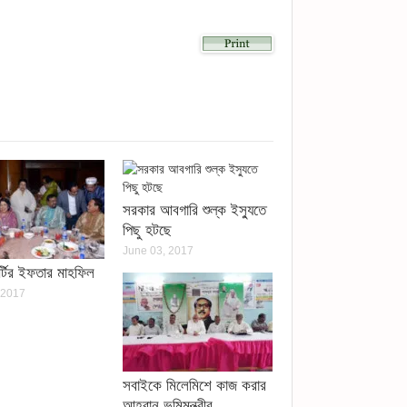
lick
o
hare
n
kype
Opens
n
ew
indow)
)
সরকার আবগারি শুল্ক ইস্যুতে
পিছু হটছে
June 03, 2017
র্টির ইফতার মাহফিল
 2017
সবাইকে মিলেমিশে কাজ করার
আহবান ভূমিমন্ত্রীর