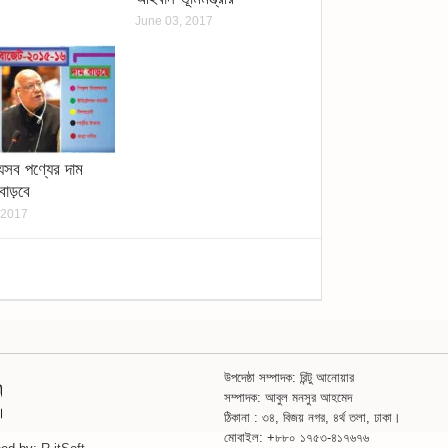
June 03, 2017
েসব পণ্যের দাম
াড়বে
 2017
উপদেষ্ঠা সম্পাদক: রিন্টু আনোয়ার
সম্পাদক: আবুল মনসুর আহমেদ
ঠিকানা : ৩৪, বিজয় নগর, ৪র্থ তলা, ঢাকা।
মোবাইল: +৮৮০ ১৭৫৩-৪১৭৬৭৬