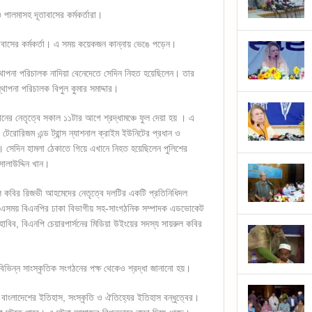
 পালমাসহ দূতাবাসের কর্মকর্তারা।
াবাসের কর্মকর্তা। এ সময় কয়েকজন কান্নায় ভেঙে পড়েন।
বস্থাপনা পরিচালক নাদিয়া বেনেদেতে সেদিন নিহত হয়েছিলেন। তার
স্থাপনা পরিচালক বিপুল কুমার সমাদ্দার।
ের নেতৃত্বে সকাল ১১টার আগে শ্রদ্ধামঞ্চে ফুল দেয়া হয় । এ
টেরোরিজম এন্ড ট্রান্স ন্যাশনাল ক্রাইম ইউনিটের প্রধান ও
 সেদিন হামলা ঠেকাতে গিয়ে এখানে নিহত হয়েছিলেন পুলিশের
ালাউদ্দিন খান।
ুল কবির রিজভী আহমেদের নেতৃত্বে দলটির একটি প্রতিনিধিদল
নান। এসময় বিএনপির ঢাকা বিভাগীয় সহ-সাংগঠনিক সম্পাদক এডভোকেট
বিব, বিএনপি চেয়ারপার্সনের মিডিয়া উইংয়ের সদস্য সায়রুল কবির
ং বিভিন্ন সাংস্কৃতিক সংগঠনের পক্ষ থেকেও শ্রদ্ধা জানানো হয়।
েন, বাংলাদেশের ইতিহাস, সংস্কৃতি ও ঐতিহ্যের ইতিহাস বন্ধুত্বের।