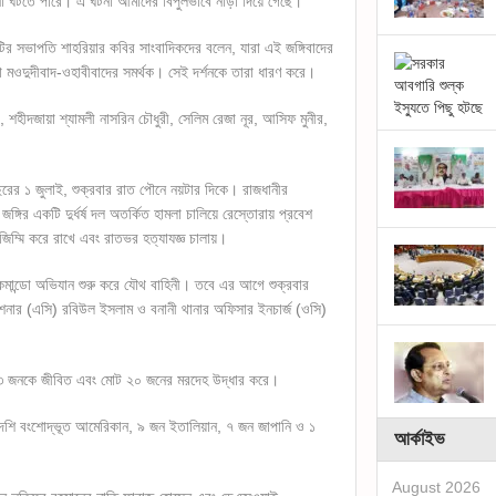
া ঘটতে পারে। এ ঘটনা আমাদের বিপুলভাবে নাড়া দিয়ে গেছে।
টির সভাপতি শাহরিয়ার কবির সাংবাদিকদের বলেন, যারা এই জঙ্গিবাদের
ারা মওদুদীবাদ-ওহাবীবাদের সমর্থক। সেই দর্শনকে তারা ধারণ করে।
, শহীদজায়া শ্যামলী নাসরিন চৌধুরী, সেলিম রেজা নূর, আসিফ মুনীর,
 বছরের ১ জুলাই, শুক্রবার রাত পৌনে নয়টার দিকে। রাজধানীর
গির একটি দুর্ধর্ষ দল অতর্কিত হামলা চালিয়ে রেস্তোরায় প্রবেশ
ম্মি করে রাখে এবং রাতভর হত্যাযজ্ঞ চালায়।
 কমান্ডো অভিযান শুরু করে যৌথ বাহিনী। তবে এর আগে শুক্রবার
মিশনার (এসি) রবিউল ইসলাম ও বনানী থানার অফিসার ইনচার্জ (ওসি)
১৩ জনকে জীবিত এবং মোট ২০ জনের মরদেহ উদ্ধার করে।
াদেশি বংশোদ্ভূত আমেরিকান, ৯ জন ইতালিয়ান, ৭ জন জাপানি ও ১
আর্কাইভ
August 2026