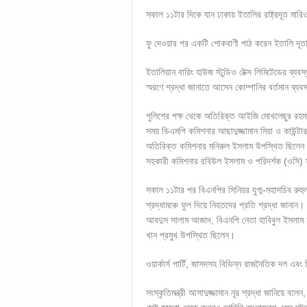
সকাল ১১টার দিকে যান ঢাকায় ইতালির রাষ্ট্রদূত মারিও
ফু দেওয়ার পর একটি শোকবাণী পাঠ করেন ইতালি দূত
ইতালিয়ান বায়িং হাউজ স্টুডিও টেক্স লিমিটেডের ব্য
স্মরণে শ্রদ্ধা জানাতে আসেন কোম্পানির বর্তমান ব্যব
পুলিশের পক্ষ থেকে অতিরিক্ত আইজি মোখলেছুর রহমান
সময় ডিএমপি কমিশনার আছাদুজ্জামান মিয়া ও কাউন্টার 
অতিরিক্ত কমিশনার মনিরুল ইসলাম উপস্থিত ছিলেন।
সহকারী কমিশনার রবিউল ইসলাম ও পরিদর্শক (ওসি) স
সকাল ১১টার পর বিএনপির সিনিয়র যুগ্ম-মহাসচিব রুহ
শ্রদ্ধামঞ্চে ফুল দিয়ে নিহতদের প্রতি শ্রদ্ধা জা
আবদুস সালাম আজাদ, বিএনপি নেতা হাবিবুল ইসলাম হা
খান প্রমুখ উপস্থিত ছিলেন।
ওয়ার্কার্স পার্টি, জাসদসহ বিভিন্ন রাজনৈতিক দল এব
সংস্কৃতিমন্ত্রী আসাদুজ্জামান নূর শ্রদ্ধা জানিয়ে বল