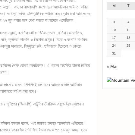
ম্যান লতিফুর রহমানের নাতি ফারাজ হোসেন এবং ডেএক্সওয়াই
M
T
াত আখন্দ। এছাড়া বাংলাদেশি বংশোদ্ভূত আমেরিকান অবিন্তা কবির
। অবিন্তা কবির এলিগ্যান্ট কোম্পানির চেয়ারম্যান রুবা আহম্মেদের
 ২৭ জুন বাবার সঙ্গে দেখা করতে বাংলাদেশে এসেছিলেন।
3
4
10
11
কো তোন্দা, ক্লদিয়া মারিয়া ডি’আন্তোনা, নাদিয়া বেনেদেত্তি,
17
18
য়ান রসি, ক্লদিয়া কাপেলি ও সিমোনা মন্তি। নিহত ৭ জাপানি নাগরিক
, ওকামুরা মাকাতো, শিমুধুইরা রুই, হাসিমাতো হিদেকো ও কোয়ো
24
25
31
শে দু’দিনের শোক ঘোষণা করেছিলেন। এ ধরনের অতর্কিত হামলা চালিয়ে
« Mar
প্রথম।
তি এক আলোচনায় বলেন, ‘শিগগিরই গুলশানের অভিজাত হলি আর্টিজান
্র আদালতে দাখিল করা হবে।’
র পুলিশের (ডিএমপি) কাউন্টার টেররিজম এ্যান্ড ট্রান্সন্যাশনাল
 মনিরুল ইসলাম বলেন, ‘এই মামলার তদন্ত অনেকটাই এগিয়েছে।
ল কলেজের ফরেনসিক মেডিসিন বিভাগ থেকে গত ১৯ জুন আমরা হাতে