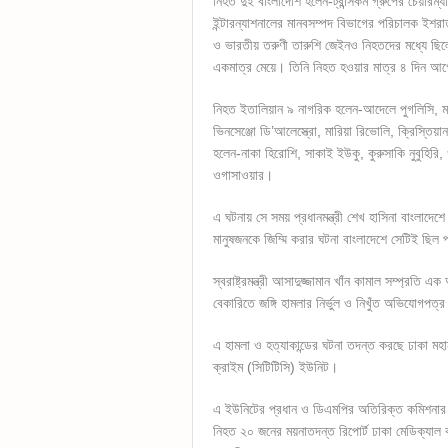
নিহত দুই বাংলাদেশি হলেন-ট্রান্সকম গ্রুপের চেয়ার
ইন্টারন্যাশনালের মানবসম্পদ বিভাগের পরিচালক ইশর
ও ভারতীয় তরুণী তারুশি জেইনও নিহতদের মধ্যে ছিলেন
একমাত্র মেয়ে। তিনি নিহত হওয়ার মাত্র ৪ দিন আগে
নিহত ইতালিয়ান ৯ নাগরিক হলেন-আদেলে পুগলিসি, মার
ভিনসেঞ্জো ডি’আলেস্ত্রো, মারিয়া রিভোলি, ক্রিস্তি
হলেন-নাকা হিরোশি, সাকাই ইউকু, কুরুসাকি নুবুহিরি
ওগাসাওয়ার।
এ ঘটনায় সে সময় প্রধানমন্ত্রী শেখ হাসিনা বাংলাদে
মানুষজনকে জিম্মি করার ঘটনা বাংলাদেশে সেটিই ছিল 
স্বরাষ্ট্রমন্ত্রী আসাদুজ্জামান খাঁন কামাল সম্প্র
বেকারিতে জঙ্গি হামলার নির্ভুল ও নিখুঁত অভিযোগপত
এ হামলা ও হত্যাকান্ডের ঘটনা তদন্ত করছে ঢাকা মহানগ
ক্রাইম (সিটিটিসি) ইউনিট।
এ ইউনিটের প্রধান ও ডিএমপির অতিরিক্ত কমিশনার
নিহত ২০ জনের ময়নাতদন্ত রিপোর্ট ঢাকা মেডিক্যা