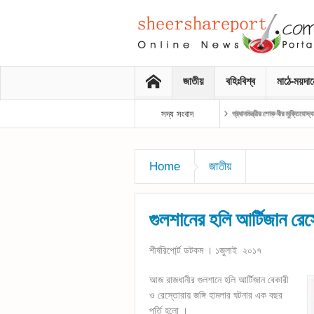
জাতীয়
বহিঃবিশ্ব
মাঠে-ময়দা
সদ্য সংবাদ
প্রধানমন্ত্রীর শোক বীর মুক্তিযোদ্
Home
জাতীয়
গুলশানের হলি আর্টিজান রেস্
শীর্ষরিপো্র্ট ডটকম । ১জুলাই ২০১৭
আজ রাজধানীর গুলশানে হলি আর্টিজান বেকারী
ও রেস্তোরায় জঙ্গি হামলার ঘটনার এক বছর
পূর্তি হলো ।