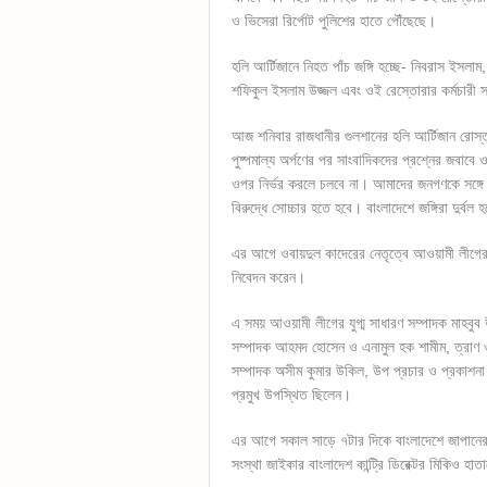
ও ভিসেরা রির্পোট পুলিশের হাতে পৌঁছেছে।
হলি আর্টিজানে নিহত পাঁচ জঙ্গি হচ্ছে- নিবরাস ইসল
শফিকুল ইসলাম উজ্জল এবং ওই রেস্তোরার কর্মচারী
আজ শনিবার রাজধানীর গুলশানের হলি আর্টিজান রোস্তরা
পুষ্পমাল্য অর্পণের পর সাংবাদিকদের প্রশ্নের জবাবে 
ওপর নির্ভর করলে চলবে না। আমাদের জনগণকে সঙ্গে নি
বিরুদ্ধে সোচ্চার হতে হবে। বাংলাদেশে জঙ্গিরা দুর্বল
এর আগে ওবায়দুল কাদেরের নেতৃত্বে আওয়ামী লীগের এ
নিবেদন করেন।
এ সময় আওয়ামী লীগের যুগ্ম সাধারণ সম্পাদক মাহব
সম্পাদক আহমদ হোসেন ও এনামুল হক শামীম, ত্রাণ ও 
সম্পাদক অসীম কুমার উকিল, উপ প্রচার ও প্রকাশন
প্রমুখ উপস্থিত ছিলেন।
এর আগে সকাল সাড়ে ৭টার দিকে বাংলাদেশে জাপানের র
সংস্থা জাইকার বাংলাদেশ কান্ট্রি ডিরেক্টর মিকিও হ