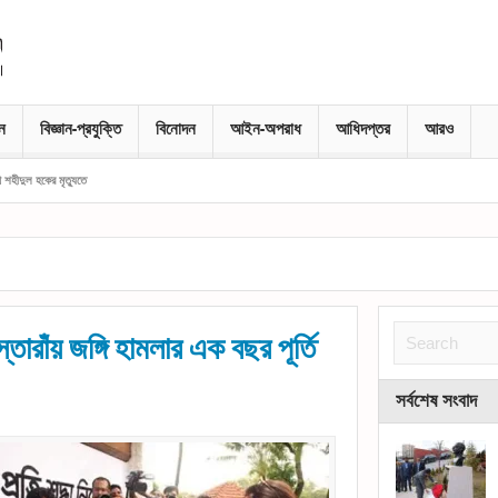
নে
বিজ্ঞান-প্রযুক্তি
বিনোদন
আইন-অপরাধ
আধিদপ্তর
আরও
ধা শহীদুল হকের মৃত্যুতে
তোরাঁয় জঙ্গি হামলার এক বছর পূর্তি
সর্বশেষ সংবাদ