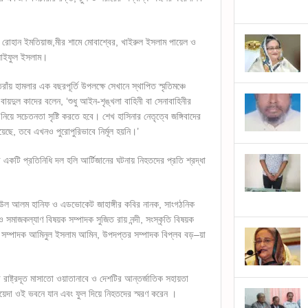
াম, রোহান ইমতিয়াজ,মীর শামে মোবাশ্বের, খাইরুল ইসলাম পায়েল ও
 সাইফুল ইসলাম।
ঁয় হামলার এক বছরপূর্তি উপলক্ষে সেখানে স্থাপিত স্মৃতিমঞ্চে
ওবায়দুল কাদের বলেন, ‘শুধু আইন-শৃঙ্খলা বাহিনী বা সেনাবাহিনীর
য়ে সচেতনতা সৃষ্টি করতে হবে। শেখ হাসিনার নেতৃত্বে জঙ্গিবাদের
 হয়েছে, তবে এখনও পুরোপুরিভাবে নির্মূল হয়নি।’
কটি প্রতিনিধি দল হলি আর্টিজানের ঘটনায় নিহতদের প্রতি শ্রদ্ধা
ুব উল আলম হানিফ ও এডভোকেট জাহাঙ্গীর কবির নানক, সাংগঠনিক
সমাজকল্যাণ বিষয়ক সম্পাদক সুজিত রায় নন্দী, সংস্কৃতি বিষয়ক
া সম্পাদক আমিনুল ইসলাম আমিন, উপদপ্তর সম্পাদক বিপ্লব বড়–য়া
াষ্ট্রদূত মাসাতো ওয়াতানাবে ও দেশটির আন্তর্জাতিক সহায়তা
াতায়েদা ওই ভবনে যান এবং ফুল দিয়ে নিহতদের স্মরণ করেন ।