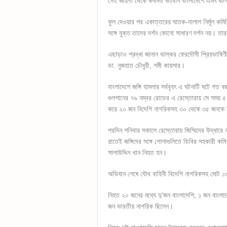
সেই জায়গা থেকে কখনও ভাবিনি বাংলাদেশে এমন ঘটন
ফুল দেওয়ার পর একাত্তরের ঘাতক-দালাল নির্মূল কমি
সঙ্গে যুক্ত তাদের দর্শন কোনো সাধারণ দর্শন নয়। ত
এছাড়াও শ্রদ্ধা জানান ভাস্কর ফেরদৌসী প্রিয়ভাষিণী
ডা. নুজহাত চৌধুরী, শমী কায়সার।
বাংলাদেশে জঙ্গি হামলার সর্ববৃহৎ এ ঘটনাটি ঘটে গত
গুলশানের ৭৯ নম্বর রোডের এ রেস্তোরায় সে সময় ৫ জঙ্
করে ২০ জন বিদেশি নাগরিকসহ ৩০ থেকে ৩৫ জনকে জি
পরদিন শনিবার সকালে রেস্তোরায় জিম্মিদের উদ্ধারে
রাতেই জঙ্গিদের সঙ্গে গোলাগুলিতে ডিবির সহকারী ক
সালাউদ্দিন খান নিহত হন।
অভিযান শেষে যৌথ বাহিনী বিদেশি নাগরিকসহ মোট 
নিহত ২০ জনের মধ্যে দু’জন বাংলাদেশি, ১ জন বাংল
জন ভারতীয় নাগরিক ছিলেন।