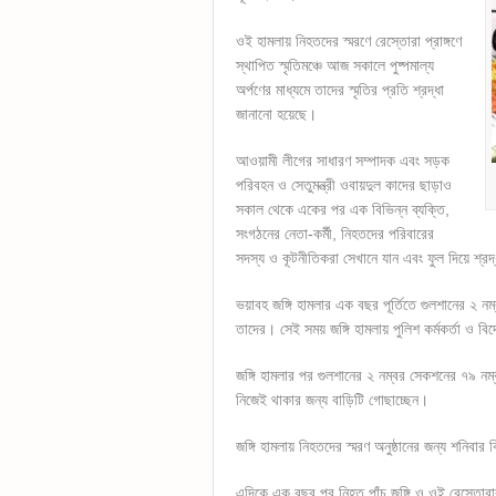
ওই হামলায় নিহতদের স্মরণে রেস্তোরা প্রাঙ্গণে
স্থাপিত স্মৃতিমঞ্চে আজ সকালে পুষ্পমাল্য
অর্পণের মাধ্যমে তাদের স্মৃতির প্রতি শ্রদ্ধা
জানানো হয়েছে।
আওয়ামী লীগের সাধারণ সম্পাদক এবং সড়ক
পরিবহন ও সেতুমন্ত্রী ওবায়দুল কাদের ছাড়াও
সকাল থেকে একের পর এক বিভিন্ন ব্যক্তি,
সংগঠনের নেতা-কর্মী, নিহতদের পরিবারের
সদস্য ও কূটনীতিকরা সেখানে যান এবং ফুল দিয়ে শ্রদ
ভয়াবহ জঙ্গি হামলার এক বছর পূর্তিতে গুলশানের ২ 
তাদের। সেই সময় জঙ্গি হামলায় পুলিশ কর্মকর্তা ও 
জঙ্গি হামলার পর গুলশানের ২ নম্বর সেকশনের ৭৯ ন
নিজেই থাকার জন্য বাড়িটি গোছাচ্ছেন।
জঙ্গি হামলায় নিহতদের স্মরণ অনুষ্ঠানের জন্য শনিবা
এদিকে এক বছর পর নিহত পাঁচ জঙ্গি ও ওই রেস্তোরা