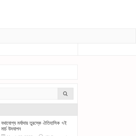
গুলশানের হলি আর্টিজান রেস্তোরাঁয় জঙ্গি হামলার এক 
যথাযোগ্য মর্যাদায় তুরস্কে ঐতিহাসিক ৭ই
মার্চ উদযাপন