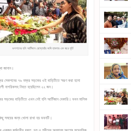
গুলশানের হলি আর্টিজান রেস্তোরাঁয় জঙ্গি হামলার এক বছর পূর্তি
্ধা জানান।
নম্বর সেকশনের ৭৯ নম্বর সড়কের ওই বাড়িটিতে স্মরণ করা হলো
বিদেশী নাগরিকসহ নিহত হয়েছিলেন ২২ জন।
ম্বর সড়কের বাড়িটিতে এখন নেই হলি আর্টিজান বেকারি। ভবন মালিক
র কিছু সময়ের জন্য খোলা রাখা হয় ভবনটি।
র একজন কর্মচারীর রক্ত, চুল ও শরীরের অন্যান্য অংশের ফরেনসিক