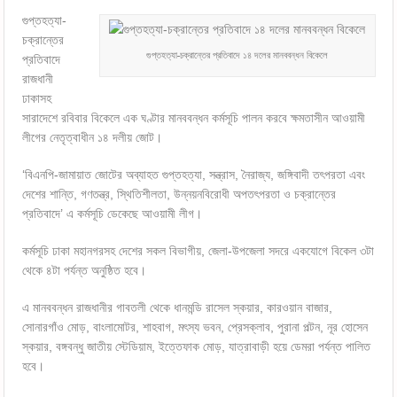
গুপ্তহত্যা-
চক্রান্তের
গুপ্তহত্যা-চক্রান্তের প্রতিবাদে ১৪ দলের মানববন্ধন বিকেলে
প্রতিবাদে
রাজধানী
ঢাকাসহ
সারাদেশে রবিবার বিকেলে এক ঘণ্টার মানববন্ধন কর্মসূচি পালন করবে ক্ষমতাসীন আওয়ামী
লীগের নেতৃত্বাধীন ১৪ দলীয় জোট।
‘বিএনপি-জামায়াত জোটের অব্যাহত গুপ্তহত্যা, সন্ত্রাস, নৈরাজ্য, জঙ্গিবাদী তৎপরতা এবং
দেশের শান্তি, গণতন্ত্র, স্থিতিশীলতা, উন্নয়নবিরোধী অপতৎপরতা ও চক্রান্তের
প্রতিবাদে’ এ কর্মসূচি ডেকেছে আওয়ামী লীগ।
কর্মসূচি ঢাকা মহানগরসহ দেশের সকল বিভাগীয়, জেলা-উপজেলা সদরে একযোগে বিকেল ৩টা
থেকে ৪টা পর্যন্ত অনুষ্ঠিত হবে।
এ মানববন্ধন রাজধানীর গাবতলী থেকে ধানমন্ডি রাসেল স্কয়ার, কারওয়ান বাজার,
সোনারগাঁও মোড়, বাংলামোটর, শাহবাগ, মৎস্য ভবন, প্রেসক্লাব, পুরানা পল্টন, নূর হোসেন
স্কয়ার, বঙ্গবন্ধু জাতীয় স্টেডিয়াম, ইত্তেফাক মোড়, যাত্রাবাড়ী হয়ে ডেমরা পর্যন্ত পালিত
হবে।