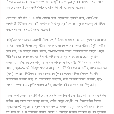
বিশাল এ এলাকাকে ১৭ ভাগে ভাগ করে কর্মসূচির রুটও চূড়ান্ত করা হয়েছে। কোন থানা বা
ওয়ার্ডের নেতারা কোন রুটে দাঁড়াবেন, তাও নির্ধারণ করে দেওয়া হয়েছে।
এতে আওয়ামী লীগ ও ১৪ দলীয় জোটের ঢাকা মহানগরের প্রতিটি থানা, ওয়ার্ড এবং
পার্শ্ববর্তী ইউনিয়ন নেতা-কর্মী-সমর্থকসহ বিভিন্ন শ্রেণি-পেশার মানুষের অংশগ্রহণ নিশ্চিত
করতে ব্যাপক প্রস্তুতি নেওয়া হয়েছে।
কর্মসূচিতে অংশ নেবেন আওয়ামী লীগের প্রেসিডিয়াম সদস্য ও ১৪ দলের মুখপাত্র মোহাম্মদ
নাসিম, আওয়ামী লীগের প্রেসিডিয়াম সদস্য ওবায়দুল কাদের, বেগম মতিয়া চৌধুরী, সতীশ
চন্দ্র রায়, শেখ ফজলুল করিম সেলিম, নূহ-উল-আলম লেনিন, অ্যাডভোকেট সাহারা খাতুন,
ইঞ্জিনিয়ার মোশাররফ হোসেন, উপদেষ্টা পরিষদের সদস্য তোফায়েল আহমেদ, সুরঞ্জিত
সেনগুপ্ত, আমির হোসেন আমু, আবুল মাল আবদুল মুহিত, এইচ. টি ইমাম, ড. মশিউর
রহমান, অ্যাডভোকেট ইউসুফ হোসেন হুমায়ুন, ড. মহীউদ্দীন খান আলমগীর, মেজর জেনারেল
(অব.) কে এম শফিউল্লাহ, মেজর জেনারেল (অব.) আব্দুল হাফিজ মল্লিক পিএসসি,
রাজিউদ্দিন আহমেদ রাজু, ডা. আলাউদ্দিন আহমেদ, কাজী আকরাম উদ্দিন আহমেদ, যুগ্ম-
সাধারণ সম্পাদক মাহবুবউল আলম হানিফ, জাহাঙ্গীর কবীর নানক ও ডা. দীপু মনি।
আরো অংশ নেবেন আওয়ামী লীগের সাংগঠনিক সম্পাদক বীর বাহাদুর, আ. ফ. ম বাহাউদ্দিন
নাছিম, আবু সাঈদ আল মাহমুদ স্বপন, খালিদ মাহমুদ চৌধুরী, মো. মিজবাউদ্দিন সিরাজ
অ্যাডভোকেট, প্রচার ও প্রকাশনা সম্পাদক ড. হাছান মাহমুদ, অর্থ ও পরিকল্পনা বিষয়ক
সম্পাদক আ. হ. ম মোস্তফা কামাল, বিজ্ঞান ও প্রযুক্তি বিষয়ক সম্পাদক স্থপতি ইয়াফেস