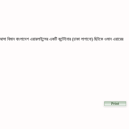
সা বিমান বাংলাদেশ এয়ারলাইন্সের একটি কন্টেইনার (চাকা লাগানো) ছিটকে ওমান এয়ারের