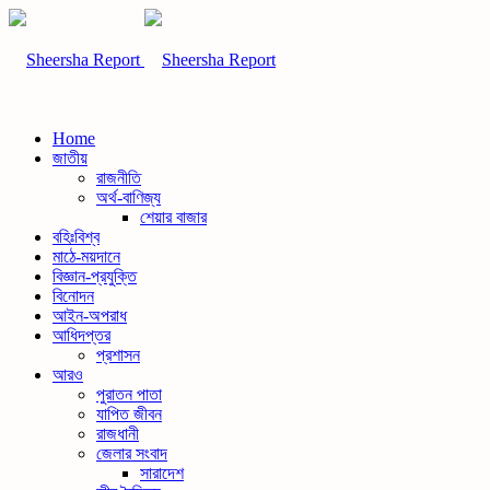
Home
জাতীয়
রাজনীতি
অর্থ-বাণিজ্য
শেয়ার বাজার
বহিঃবিশ্ব
মাঠে-ময়দানে
বিজ্ঞান-প্রযুক্তি
বিনোদন
আইন-অপরাধ
আধিদপ্তর
প্রশাসন
আরও
পুরাতন পাতা
যাপিত জীবন
রাজধানী
জেলার সংবাদ
সারাদেশ