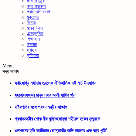
জীব বৈচিত্র্য
নগর-মহানগর
প্রতিবেশি বাংলা
মুক্তমত
ফিচার
মানবাধিকার
এক্সক্লুসিভ
শিক্ষাঙ্গান
ইসলাম
স্বাস্থ্য
কৃষিকাজ
Menu
সদ্য সংবাদ
যথাযোগ্য মর্যাদায় তুরস্কে ঐতিহাসিক ৭ই মার্চ উদযাপন
সদাহাস্যজ্বল মানুষ নবাব আলী হাসিব খাঁন
রাষ্ট্রপতির সঙ্গে প্রধানমন্ত্রীর সাক্ষাৎ
প্রধানমন্ত্রীর শোক বীর মুক্তিযোদ্ধা শহীদুল হকের মৃত্যুতে
গুলশানের হলি আর্টিজান রেস্তোরাঁয় জঙ্গি হামলার এক বছর পূর্তি