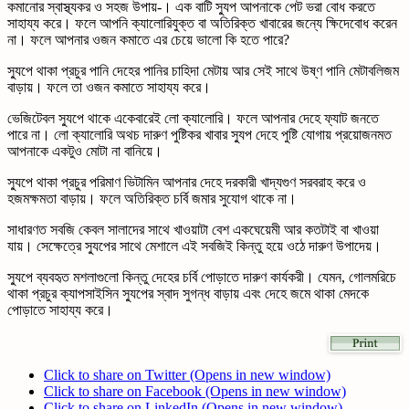
কমানোর স্বাস্থ্যকর ও সহজ উপায়-। এক বাটি স্যুপ আপনাকে পেট ভরা বোধ করতে
সাহায্য করে। ফলে আপনি ক্যালোরিযুক্ত বা অতিরিক্ত খাবারের জন্যে ক্ষিদেবোধ করেন
না। ফলে আপনার ওজন কমাতে এর চেয়ে ভালো কি হতে পারে?
স্যুপে থাকা প্রচুর পানি দেহের পানির চাহিদা মেটায় আর সেই সাথে উষ্ণ পানি মেটাবলিজম
বাড়ায়। ফলে তা ওজন কমাতে সাহায্য করে।
ভেজিটেবল স্যুপে থাকে একেবারেই লো ক্যালোরি। ফলে আপনার দেহে ফ্যাট জনতে
পারে না। লো ক্যালোরি অথচ দারুণ পুষ্টিকর খাবার স্যুপ দেহে পুষ্টি যোগায় প্রয়োজনমত
আপনাকে একটুও মোটা না বানিয়ে।
স্যুপে থাকা প্রচুর পরিমাণ ভিটামিন আপনার দেহে দরকারী খাদ্যগুণ সরবরাহ করে ও
হজমক্ষমতা বাড়ায়। ফলে অতিরিক্ত চর্বি জমার সুযোগ থাকে না।
সাধারণত সবজি কেবল সালাদের সাথে খাওয়াটা বেশ একঘেয়েমী আর কতটাই বা খাওয়া
যায়। সেক্ষেত্রে স্যুপের সাথে মেশালে এই সবজিই কিন্তু হয়ে ওঠে দারুণ উপাদেয়।
স্যুপে ব্যবহৃত মশলাগুলো কিন্তু দেহের চর্বি পোড়াতে দারুণ কার্যকরী। যেমন, গোলমরিচে
থাকা প্রচুর ক্যাপসাইসিন স্যুপের স্বাদ সুগন্ধ বাড়ায় এবং দেহে জমে থাকা মেদকে
পোড়াতে সাহায্য করে।
Click to share on Twitter (Opens in new window)
Click to share on Facebook (Opens in new window)
Click to share on LinkedIn (Opens in new window)