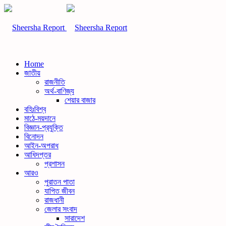
Home
জাতীয়
রাজনীতি
অর্থ-বাণিজ্য
শেয়ার বাজার
বহিঃবিশ্ব
মাঠে-ময়দানে
বিজ্ঞান-প্রযুক্তি
বিনোদন
আইন-অপরাধ
আধিদপ্তর
প্রশাসন
আরও
পুরাতন পাতা
যাপিত জীবন
রাজধানী
জেলার সংবাদ
সারাদেশ