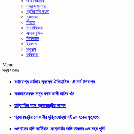
জীব বৈচিত্র্য
নগর-মহানগর
প্রতিবেশি বাংলা
মুক্তমত
ফিচার
মানবাধিকার
এক্সক্লুসিভ
শিক্ষাঙ্গান
ইসলাম
স্বাস্থ্য
কৃষিকাজ
Menu
সদ্য সংবাদ
যথাযোগ্য মর্যাদায় তুরস্কে ঐতিহাসিক ৭ই মার্চ উদযাপন
সদাহাস্যজ্বল মানুষ নবাব আলী হাসিব খাঁন
রাষ্ট্রপতির সঙ্গে প্রধানমন্ত্রীর সাক্ষাৎ
প্রধানমন্ত্রীর শোক বীর মুক্তিযোদ্ধা শহীদুল হকের মৃত্যুতে
গুলশানের হলি আর্টিজান রেস্তোরাঁয় জঙ্গি হামলার এক বছর পূর্তি