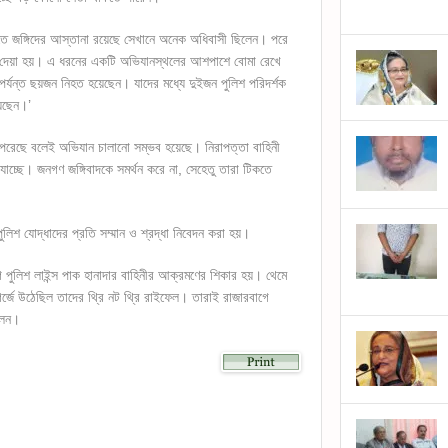
টিতে জঙ্গিদের আস্তানা রয়েছে সেখানে অনেক অধিবাসী ছিলেন। পরে
ত্ব দেয়া হয়। এ ধরনের একটি অভিযানস্থলের আশপাশে বোমা রেখে
্যন্ত ছয়জন নিহত হয়েছেন। যাদের মধ্যে দুইজন পুলিশ পরিদর্শক
েছেন।’
পেরেছে বলেই অভিযান চালানো সম্ভব হয়েছে। নিরাপত্তা বাহিনী
াচ্ছে। জনগণ জঙ্গিবাদকে সমর্থন করে না, সেহেতু তারা টিকতে
 পুলিশ যোদ্ধাদের প্রতি সম্মান ও শ্রদ্ধা নিবেদন করা হয়।
গ পুলিশ লাইন্স পাক হানাদার বাহিনীর আক্রমণের শিকার হয়। থেমে
র্জে উঠেছিল তাদের থ্রি নট থ্রি রাইফেল। তারাই রাজারবাগে
িলেন।
lick
o
hare
n
kype