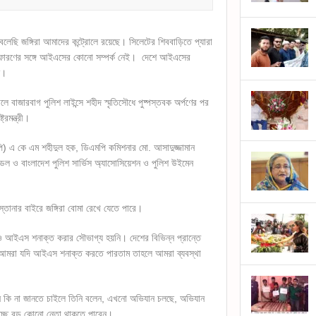
বলেছি জঙ্গিরা আমাদের কন্ট্রোলে রয়েছে। সিলেটের শিববাড়িতে প্যারা
িস্ফোরণের সঙ্গে আইএসের কোনো সম্পর্ক নেই। দেশে আইএসের
ি।
 বাজারবাগ পুলিশ লাইন্সে শহীদ স্মৃতিসৌধে পুষ্পস্তবক অর্পণের পর
্রমন্ত্রী।
ি) এ কে এম শহীদুল হক, ডিএমপি কমিশনার মো. আসাদুজ্জামান
্ডল ও বাংলাদেশ পুলিশ সার্ভিস অ্যাসোসিয়েশন ও পুলিশ উইমেন
 আস্তানার বাইরে জঙ্গিরা বোমা রেখে যেতে পারে।
াও আইএস শনাক্ত করার সৌভাগ্য হয়নি। দেশের বিভিন্ন প্রান্তে
আমরা যদি আইএস শনাক্ত করতে পারতাম তাহলে আমরা ব্যবস্থা
েন কি না জানতে চাইলে তিনি বলেন, এখনো অভিযান চলছে, অভিযান
ে হচ্ছে বড় কোনো নেতা থাকতে পারেন।