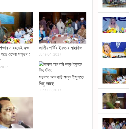
Opens
n
ew
indow)
)
িক্ষার মাধ্যমেই দক্ষ
জাতীয় পার্টির ইফতার মাহফিল
 গড়ে তোলা সম্ভব :
June 04, 2017
ী
 2017
সরকার আবগারি শুল্ক ইস্যুতে
পিছু হটছে
June 03, 2017