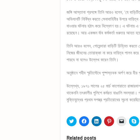
জঙ্গি আস্তানা প্রসঙ্গে তিনি আরও বলেন, ‘যে বাড়ি
অভিযানটি নির্বিঘ্ন করতে সেনাবাহিনীর উপরে দায়ি
যাওয়ার ঘটনায় হঠাৎ করে বিস্ফোণ হয়। এ ঘটনায় এ পর
রয়েছেন। আর একজন র্যাব কর্মকর্তা গুরুতর আহত হয়
তিনি আরও বলেন, গোয়েন্দারা বাড়িটি চিহ্নিত করতে 
নিজের জীবনের তোয়াক্কা না করে দায়িত্ব পালন করে য
পারবে না বলেও উল্লেখ করেন তিনি।
অনুষ্ঠানে শহীদ স্মৃতিসৌধে পুষ্পস্তবক অর্পণ করে বীর
উল্লেখ্য, ১৯৭১ সালের ২৫ মার্চ কালোরাতে রাজারবা
থাকেননি তৎকালীর পুলিশে কর্মরত বাঙালি সদস্যরা। গ
মুক্তিযুদ্ধের প্রথম সশস্ত্র প্রতিরোধের সূচনা করেছ
Click
Click
Click
Click
Click
C
to
to
to
to
to
t
share
share
share
share
email
s
on
on
on
on
a
o
Twitter
Facebook
LinkedIn
Pinterest
link
S
Related posts