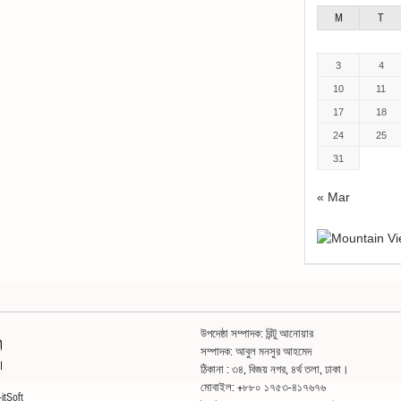
M
T
3
4
10
11
17
18
24
25
31
« Mar
উপদেষ্ঠা সম্পাদক: রিন্টু আনোয়ার
সম্পাদক: আবুল মনসুর আহমেদ
ঠিকানা : ৩৪, বিজয় নগর, ৪র্থ তলা, ঢাকা।
মোবাইল: +৮৮০ ১৭৫৩-৪১৭৬৭৬
itSoft