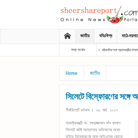
জাতীয়
বহিঃবিশ্ব
মাঠে-ময়দা
সদ্য সংবাদ
রাষ্ট্রপতির সঙ্গে প্রধানমন্ত্রীর সাক্ষাৎ
Home
জাতীয়
সিলেটে বিস্ফোরণের সঙ্গে আইএ
শীর্ষরিপো্র্ট ডটকম । ২৬ মার্চ ২০১৭
স্বরাষ্ট্রমন্ত্রী অামাদুজ্জামান খাঁন কামাল
সিলেটে জঙ্গি আস্তানায় অভিযানের মধ্যে
বাইরে বিস্ফোরণের সঙ্গে আইএসের কোনো