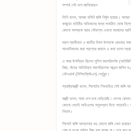
সম্পর্ক নেই বলে জানিয়েছেন
তিনি বলেন, আমরা বলিনি জঙ্গি নির্মূল হয়েছে। আমরা 
কমান্ডো বাহিনীর অভিযানের মধ্যে সংঘঠিত বোমা ব
কোনো সদস্যকে ধরার সৌভাগ্য এখনো আমাদের হয়ন
মহান স্বাধীনতা ও জাতীয় দিবস উপলক্ষে রোববার সকালে
সাংবাদিকদের করা প্রশ্নের জবাবে এ কথা বলেন স্বরাষ্ট
এ সময় উপস্থিত ছিলেন পুলিশ মহাপরিদর্শক (আইজিপ
মিয়া, র্যাবের অতিরিক্ত মহাপরিচালক আব্দুল জলিল মণ
নেটওয়ার্ক (বিপিডব্লিউএন) নের্তৃবৃন্দ।
স্বরাষ্ট্রমন্ত্রী বলেন, সিলেটের শিববাড়ির সেই জঙ্গি
মন্ত্রী বলেন, সারা দেশ চষে বেড়িয়েছি। দেশের কোথ
কোনো নেতাই আইএসের অনুসন্ধান দিতে পারেননি। 
নিতাম।
সিলেটে জঙ্গি আস্তানায় বড় কোনো জঙ্গি নেতা রয়েছ
শেষ না হওয়া পর্যন্ত কিছু বলা যাচ্ছে না। তবে মন