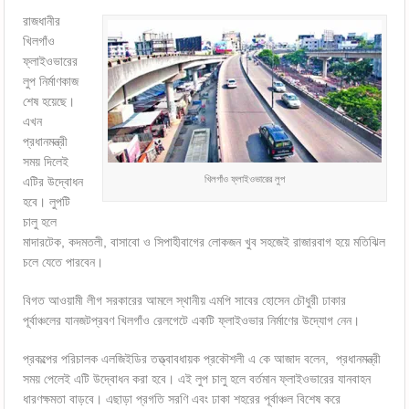
রাজধানীর
খিলগাঁও
ফ্লাইওভারের
লুপ নির্মাণকাজ
শেষ হয়েছে।
এখন
প্রধানমন্ত্রী
সময় দিলেই
খিলগাঁও ফ্লাইওভারের লুপ
এটির উদ্বোধন
হবে। লুপটি
চালু হলে
মাদারটেক, কদমতলী, বাসাবো ও সিপাহীবাগের লোকজন খুব সহজেই রাজারবাগ হয়ে মতিঝিল
চলে যেতে পারবেন।
বিগত আওয়ামী লীগ সরকারের আমলে স্থানীয় এমপি সাবের হোসেন চৌধুরী ঢাকার
পূর্বাঞ্চলের যানজটপ্রবণ খিলগাঁও রেলগেটে একটি ফ্লাইওভার নির্মাণের উদ্যোগ নেন।
প্রকল্পের পরিচালক এলজিইডির তত্ত্বাবধায়ক প্রকৌশলী এ কে আজাদ বলেন, প্রধানমন্ত্রী
সময় পেলেই এটি উদ্বোধন করা হবে। এই লুপ চালু হলে বর্তমান ফ্লাইওভারের যানবাহন
ধারণক্ষমতা বাড়বে। এছাড়া প্রগতি সরণি এবং ঢাকা শহরের পূর্বাঞ্চল বিশেষ করে