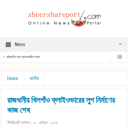
Menu
রাষ্ট্রপতির সঙ্গে প্রধানমন্ত্রীর সাক্ষাৎ
প্রধানমন্ত্রী
Home
জাতীয়
রাজধানীর খিলগাঁও ফ্লাইওভারের লুপ নির্মাণের
কাজ শেষ
শীর্ষরিপো্র্ট ডটকম। ২১ এপ্রিল ২০১৬