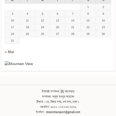
1
2
3
4
5
6
7
8
9
10
11
12
13
14
15
16
17
18
19
20
21
22
23
24
25
26
27
28
29
30
31
« Mar
উপদেষ্ঠা সম্পাদক: রিন্টু আনোয়ার
সম্পাদক: আবুল মনসুর আহমেদ
ঠিকানা : ৩৪, বিজয় নগর, ৪র্থ তলা, ঢাকা।
মোবাইল: +৮৮০ ১৭৫৩-৪১৭৬৭৬
ইমেইল : sheershareport@gmail.com