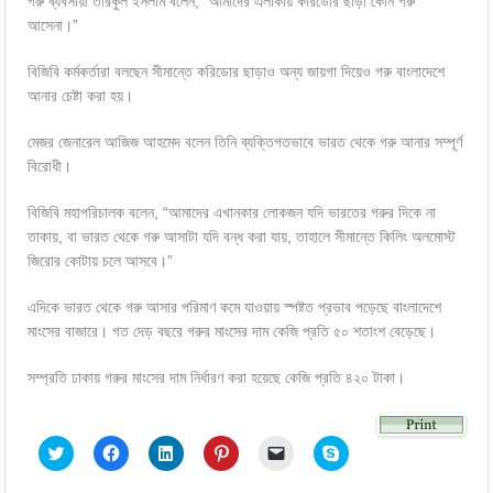
গরু ব্যবসায়ী তরিকুল ইসলাম বলেন, “আমাদের এলাকায় করিডোর ছাড়া কোন গরু
আসেনা।”
বিজিবি কর্মকর্তারা বলছেন সীমান্তে করিডোর ছাড়াও অন্য জায়গা দিয়েও গরু বাংলাদেশে
আনার চেষ্টা করা হয়।
মেজর জেনারেল আজিজ আহমেদ বলেন তিনি ব্যক্তিগতভাবে ভারত থেকে গরু আনার সম্পূর্ণ
বিরোধী।
বিজিবি মহাপরিচালক বলেন, “আমাদের এখানকার লোকজন যদি ভারতের গরুর দিকে না
তাকায়, বা ভারত থেকে গরু আসাটা যদি বন্ধ করা যায়, তাহালে সীমান্তে কিলিং অলমোস্ট
জিরোর কোটায় চলে আসবে।”
এদিকে ভারত থেকে গরু আসার পরিমাণ কমে যাওয়ায় স্পষ্টত প্রভাব পড়েছে বাংলাদেশে
মাংসের বাজারে। গত দেড় বছরে গরুর মাংসের দাম কেজি প্রতি ৫০ শতাংশ বেড়েছে।
সম্প্রতি ঢাকায় গরুর মাংসের দাম নির্ধারণ করা হয়েছে কেজি প্রতি ৪২০ টাকা।
Click
Click
Click
Click
Click
Click
to
to
to
to
to
to
share
share
share
share
email
share