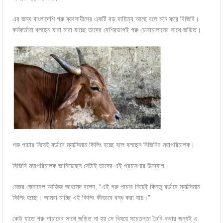
এর জন্য বাংলাদেশি গরু ব্যবসায়ীদের একটি বড় দায়িত্ব আছে বলে মনে করে বিজিবি।
কর্মকর্তারা বলছেন যারা মারা যাচ্ছে তাদের বেশিরভাগই গরু চোরাচালানের সাথে জড়িত।
গরু পাচার নিয়েই বর্ডারে ম্যাক্সিমাম কিলিং হচ্ছে বলে বলছেন বিজিবির মহাপরিচালক।
বিজিবি মহাপরিচালক জানিয়েছেন সেটাই তাদের এই প্রচারণার উদ্যোগ।
মেজর জেনারেল আজিজ আহমেদ বলেন, “এই গরু পাচার নিয়েই কিন্তু বর্ডারে ম্যাক্সিমাম
কিলিং হচ্ছে। আমরা চাচ্ছি এই কিলিং কীভাবে বন্ধ করা যায়।”
কেউ যাতে গরু পাচারের সাথে জড়িত না হয় সে বিষয়ে সচেতনতা তৈরি করার জন্যই এ