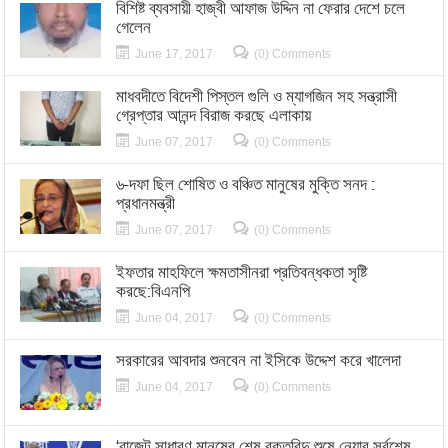
বিশিষ্ট ব্যবসায়ী হাজ্বী আফাজ উদ্দিন না ফেরার দেশে চলে
গেলেন
June 17, 2017
(0) Comments
মাধবদীতে বিদেশী পিস্তল গুলি ও ম্যাগজিন সহ সন্ত্রাসী
গ্রেপ্তার আনন্দ বিরাজ করছে এলাকায়
June 07, 2017
(0) Comments
৬-দফা ছিল শোষিত ও বঞ্চিত মানুষের মুক্তি সনদ :
প্রধানমন্ত্রী
June 07, 2017
(0) Comments
ইফতার মাহফিলে ক্ষমতাসীনরা প্রতিবন্ধকতা সৃষ্টি
করছে:বিএনপি
June 04, 2017
(0) Comments
সরকারের আবদার শুনবেন না ইসিকে উদ্দেশ করে খালেদা
June 04, 2017
(0) Comments
‘বাজেট সাধারণ মানুষের শেষ রক্তবিন্দু শুষে নেয়ার সর্বশেষ