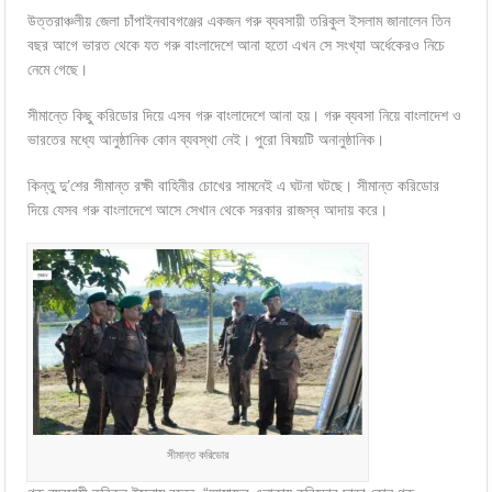
উত্তরাঞ্চলীয় জেলা চাঁপাইনবাবগঞ্জের একজন গরু ব্যবসায়ী তরিকুল ইসলাম জানালেন তিন
বছর আগে ভারত থেকে যত গরু বাংলাদেশে আনা হতো এখন সে সংখ্যা অর্ধেকেরও নিচে
নেমে গেছে।
সীমান্তে কিছু করিডোর দিয়ে এসব গরু বাংলাদেশে আনা হয়। গরু ব্যবসা নিয়ে বাংলাদেশ ও
ভারতের মধ্যে আনুষ্ঠানিক কোন ব্যবস্থা নেই। পুরো বিষয়টি অনানুষ্ঠানিক।
কিন্তু দু’শের সীমান্ত রক্ষী বাহিনীর চোখের সামনেই এ ঘটনা ঘটছে। সীমান্ত করিডোর
দিয়ে যেসব গরু বাংলাদেশে আসে সেখান থেকে সরকার রাজস্ব আদায় করে।
সীমান্ত করিডোর