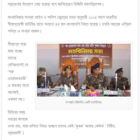
প্রচারণার উদ্যোগ নেয়া হয়েছে বলে জানিয়েছেন বিজিবি মহাপরিচালক।
মানবাধিকার সংস্থা আইন ও সালিশ কেন্দ্রের তথ্য অনুযায়ী ২০১৫ সালে ভারতীয়
সীমান্তরক্ষী বাহিনীর হাতে অন্তত ৪৫ জন বাংলাদেশি নিহত হয়েছে। চলতি বছরের এপ্রিল
পর্যন্ত এ সংখ্যা নয়জন।
সীমান্তে যারা
মারা যাচ্ছে
তাদের
বেশিরভাগই যে
‘গরু
চোরাকারবারী’
এ ধারনার সাথে
অনেকই
একমত নয়।
সম্প্রতি বিজিবি’র একটি মতবিনিময়
বিভিন্ন সময়
খবরের কাগজে
দেখা যায়, যারা গুলিতে নিহত হচ্ছেন তাদের কেউ ‘কৃষক’ আবার কেউবা ‘ নিরীহ
গ্রামবাসী’।