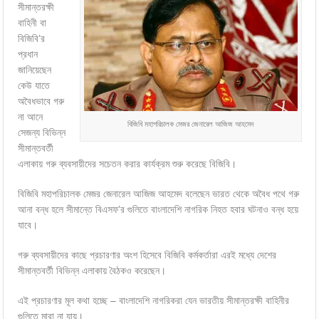
সীমান্তরক্ষী
বাহিনী বা
বিজিবি’র
প্রধান
জানিয়েছেন
কেউ যাতে
অবৈধভাবে গরু
না আনে
বিজিবি মহাপরিচালক মেজর জেনারেল আজিজ আহমেদ
সেজন্য বিভিন্ন
সীমান্তবর্তী
এলাকায় গরু ব্যবসায়ীদের সচেতন করার কার্যক্রম শুরু করেছে বিজিবি।
বিজিবি মহাপরিচালক মেজর জেনারেল আজিজ আহমেদ বলেছেন ভারত থেকে অবৈধ পথে গরু
আনা বন্ধ হলে সীমান্তে বিএসফ’র গুলিতে বাংলাদেশি নাগরিক নিহত হবার ঘটনাও বন্ধ হয়ে
যাবে।
গরু ব্যবসায়ীদের কাছে প্রচারণার অংশ হিসেবে বিজিবি কর্মকর্তারা এরই মধ্যে দেশের
সীমান্তবর্তী বিভিন্ন এলাকায় বৈঠকও করেছেন।
এই প্রচারণার মূল কথা হচ্ছে – বাংলাদেশি নাগরিকরা যেন ভারতীয় সীমান্তরক্ষী বাহিনীর
গুলিতে মারা না যায়।