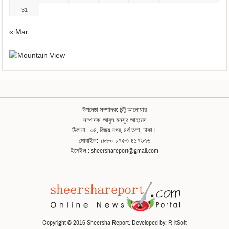
31
« Mar
উপদেষ্ঠা সম্পাদক: রিন্টু আনোয়ার
সম্পাদক: আবুল মনসুর আহমেদ
ঠিকানা : ৩৪, বিজয় নগর, ৪র্থ তলা, ঢাকা।
মোবাইল: +৮৮০ ১৭৫৩-৪১৭৬৭৬
ইমেইল : sheershareport@gmail.com
Copyright © 2016 Sheersha Report. Developed by:
R-itSoft