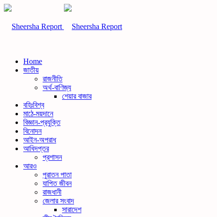
Home
জাতীয়
রাজনীতি
অর্থ-বাণিজ্য
শেয়ার বাজার
বহিঃবিশ্ব
মাঠে-ময়দানে
বিজ্ঞান-প্রযুক্তি
বিনোদন
আইন-অপরাধ
আধিদপ্তর
প্রশাসন
আরও
পুরাতন পাতা
যাপিত জীবন
রাজধানী
জেলার সংবাদ
সারাদেশ