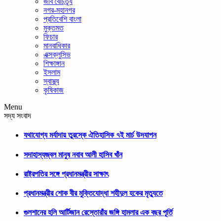
জীব বৈচিত্র্য
নগর-মহানগর
প্রতিবেশি বাংলা
মুক্তমত
ফিচার
মানবাধিকার
এক্সক্লুসিভ
শিক্ষাঙ্গান
ইসলাম
স্বাস্থ্য
কৃষিকাজ
Menu
সদ্য সংবাদ
যথাযোগ্য মর্যাদায় তুরস্কে ঐতিহাসিক ৭ই মার্চ উদযাপন
সদাহাস্যজ্বল মানুষ নবাব আলী হাসিব খাঁন
রাষ্ট্রপতির সঙ্গে প্রধানমন্ত্রীর সাক্ষাৎ
প্রধানমন্ত্রীর শোক বীর মুক্তিযোদ্ধা শহীদুল হকের মৃত্যুতে
গুলশানের হলি আর্টিজান রেস্তোরাঁয় জঙ্গি হামলার এক বছর পূর্তি