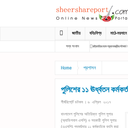
জাতীয়
বহিঃবিশ্ব
মাঠে-ময়দানে
সদ্য সংবাদ
রাষ্ট্রপতির সঙ্গে প্রধানমন্ত্রীর সাক্ষাৎ
Home
প্রশাসন
পুলিশের ১১ ঊর্ধ্বতন কর্মকর্
শীর্ষরিপো্র্ট ডটকম । ৬ এপ্রিল ২০১৭
বাংলাদেশ পুলিশের অতিরিক্ত পুলিশ সুপার
(অ্যাডিশনাল এসপি) ও সহকারী পুলিশ সুপার
(এএসপি) পদমর্যাদার ১১ কর্মকর্তাকে বদলি করা