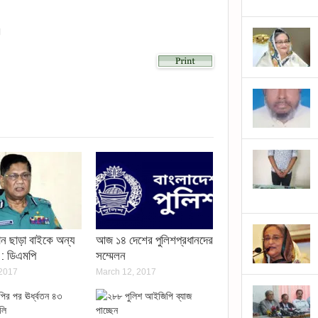
।
lick
o
hare
n
kype
Opens
n
ew
indow)
)
্তান ছাড়া বাইকে অন্য
আজ ১৪ দেশের পুলিশপ্রধানদের
য় : ডিএমপি
সম্মেলন
 2017
March 12, 2017