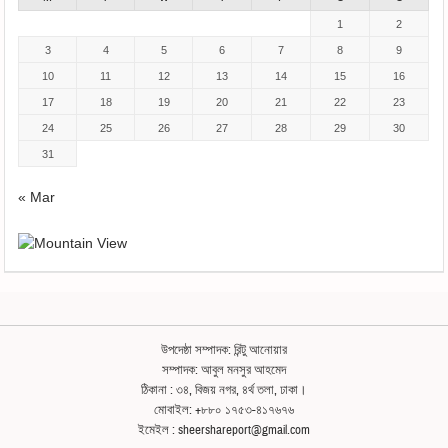
1
2
3
4
5
6
7
8
9
10
11
12
13
14
15
16
17
18
19
20
21
22
23
24
25
26
27
28
29
30
31
« Mar
উপদেষ্ঠা সম্পাদক: রিন্টু আনোয়ার
সম্পাদক: আবুল মনসুর আহমেদ
ঠিকানা : ৩৪, বিজয় নগর, ৪র্থ তলা, ঢাকা।
মোবাইল: +৮৮০ ১৭৫৩-৪১৭৬৭৬
ইমেইল : sheershareport@gmail.com