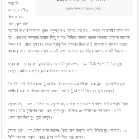
কারণেই
ত্বকের উজ্জ্বলতা বাড়াবেন যেভাবে
আমাদের বাইরে
থাকতে হয়।
রোদ, ধুলোবালি
ইত্যাদি কারণে আমাদের ত্বক অনুজ্জ্বল ও কালচে হয়ে যায়। দেখতে অনেকটাই মলিন মনে
হয়। এধরণের সমস্যায় ঘরোয়া কিছু উপায়ে ফিরিয়ে আনতে পারেন আপনার ত্বকের হারানো
উজ্জ্বলতা। রাতে ঘুমানোর আগে প্রাকৃতিক উপাদান দিয়ে তৈরি ফেসপ্যাক ব্যবহার করতে
পারেন। আর তাতে মাত্র এক রাতেই আপনার ত্বক হয়ে উঠবে আগের মতোই উজ্জ্বল।
লেবুর রস : লেবুর রস তুলায় নিয়ে সরাসরি মুখে লাগান। ১০ মিনিট পর পানি দিয়ে ধুয়ে
ফেলুন। এটি ত্বকে প্রাকৃতিক ব্লিচের কাজ করে।
টক দই : দুই টেবিল চামচ ঠান্ডা টক দইয়ের সঙ্গে এক টেবিল চামচ ঠান্ডা দুধ মিশিয়ে মুখে
লাগান। শুকানো পর্যন্ত অপেক্ষা করুন। এবার ঠান্ডা পানি দিয়ে মুখ ধুয়ে ফেলুন।
হলুদের গুঁড়া : এক টেবিল চামচ হলুদের গুঁড়ার সঙ্গে সামান্য গোলাপজল মিশিয়ে প্যাক তৈরি
করুন। রাতে ঘুমানোর আগে এই প্যাক মুখে লাগিয়ে ১৫ মিনিট অপেক্ষা করুন। এবার
গোলাপজল দিয়ে মুখ ধুয়ে ফেলুন।
চন্দনের গুঁড়া : এক টেবিল চামচ চন্দনের গুঁড়ার সঙ্গে সামান্য পানি মিশিয়ে মুখে লাগান। ২০
মিনিট অপেক্ষা করুন। এবার ঠান্ডা পানি দিয়ে ধুয়ে ফেলুন।