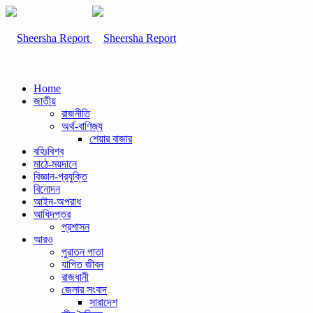
Home
জাতীয়
রাজনীতি
অর্থ-বাণিজ্য
শেয়ার বাজার
বহিঃবিশ্ব
মাঠে-ময়দানে
বিজ্ঞান-প্রযুক্তি
বিনোদন
আইন-অপরাধ
আধিদপ্তর
প্রশাসন
আরও
পুরাতন পাতা
যাপিত জীবন
রাজধানী
জেলার সংবাদ
সারাদেশ