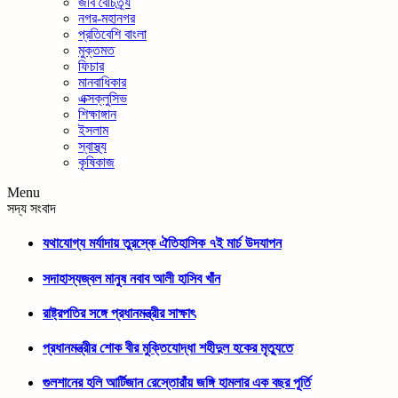
জীব বৈচিত্র্য
নগর-মহানগর
প্রতিবেশি বাংলা
মুক্তমত
ফিচার
মানবাধিকার
এক্সক্লুসিভ
শিক্ষাঙ্গান
ইসলাম
স্বাস্থ্য
কৃষিকাজ
Menu
সদ্য সংবাদ
যথাযোগ্য মর্যাদায় তুরস্কে ঐতিহাসিক ৭ই মার্চ উদযাপন
সদাহাস্যজ্বল মানুষ নবাব আলী হাসিব খাঁন
রাষ্ট্রপতির সঙ্গে প্রধানমন্ত্রীর সাক্ষাৎ
প্রধানমন্ত্রীর শোক বীর মুক্তিযোদ্ধা শহীদুল হকের মৃত্যুতে
গুলশানের হলি আর্টিজান রেস্তোরাঁয় জঙ্গি হামলার এক বছর পূর্তি