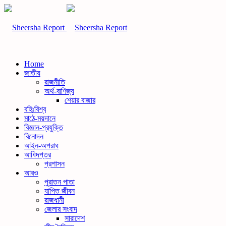
Home
জাতীয়
রাজনীতি
অর্থ-বাণিজ্য
শেয়ার বাজার
বহিঃবিশ্ব
মাঠে-ময়দানে
বিজ্ঞান-প্রযুক্তি
বিনোদন
আইন-অপরাধ
আধিদপ্তর
প্রশাসন
আরও
পুরাতন পাতা
যাপিত জীবন
রাজধানী
জেলার সংবাদ
সারাদেশ